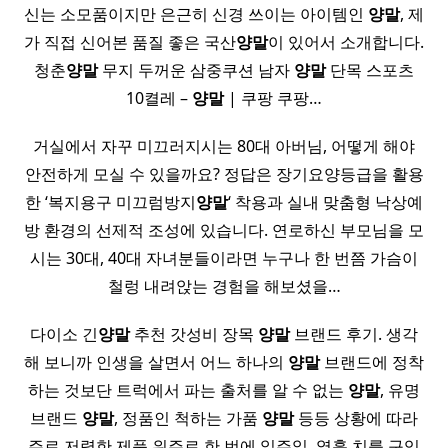
신는 소모품이지만 은근히 신경 쓰이는 아이템인
양말
, 제
가 직접 신어본 품질 좋은 국산
양말
이 있어서 소개합니다.
청춘
양말
무지 두꺼운 삼중쿠션 남자
양말
단목 스포츠
10켤레 –
양말
| 쿠팡 쿠팡…
거실에서 자꾸 미끄러지시는 80대 아버님, 어떻게 해야
안전하게 모실 수 있을까요? 정답은 장기요양등급을 활용
한 ‘복지용구 미끄럼방지
양말
‘ 착용과 실내 맞춤형 낙상예
방 환경의 선제적 조성에 있습니다. 연로하신 부모님을 모
시는 30대, 40대 자녀분들이라면 누구나 한 번쯤 가슴이
철렁 내려앉는 경험을 해보셨을…
다이소 긴
양말
추천 갓성비 장목
양말
브랜드 후기. 생각
해 보니까 인생을 살면서 어느 하나의
양말
브랜드에 정착
하는 것보단 트럭에서 파는 출처를 알 수 없는
양말
, 유명
브랜드
양말
, 정품인 척하는 가품
양말
등등 상황에 따라
주로 저렴한 제품 위주로 한 번에 일주일, 열흘 치를 구입