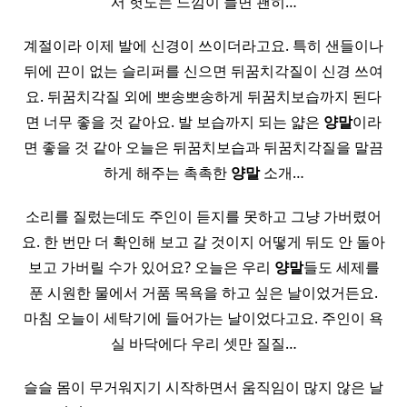
서 헛도는 느낌이 들면 괜히…
계절이라 이제 발에 신경이 쓰이더라고요. 특히 샌들이나
뒤에 끈이 없는 슬리퍼를 신으면 뒤꿈치각질이 신경 쓰여
요. 뒤꿈치각질 외에 뽀송뽀송하게 뒤꿈치보습까지 된다
면 너무 좋을 것 같아요. 발 보습까지 되는 얇은
양말
이라
면 좋을 것 같아 오늘은 뒤꿈치보습과 뒤꿈치각질을 말끔
하게 해주는 촉촉한
양말
소개…
소리를 질렀는데도 주인이 듣지를 못하고 그냥 가버렸어
요. 한 번만 더 확인해 보고 갈 것이지 어떻게 뒤도 안 돌아
보고 가버릴 수가 있어요? 오늘은 우리
양말
들도 세제를
푼 시원한 물에서 거품 목욕을 하고 싶은 날이었거든요.
마침 오늘이 세탁기에 들어가는 날이었다고요. 주인이 욕
실 바닥에다 우리 셋만 질질…
슬슬 몸이 무거워지기 시작하면서 움직임이 많지 않은 날