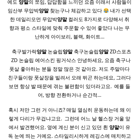
에도
양말
의 쪼임, 답답함을 느끼던 요즘 이래서 사람들이
임산부 무압박
양말
찾는구나 체감하고 있다
내가 선택
한 데일리모먼 무압박
양말
컬러도 8가지로 다양해서 취
향과 평소 스타일에 맞춰 주문할 수 있어 좋았다 나는 무
난하게 아이보리, 블랙, 화이트…
​ ​ ​ 축구발가락
양말
논슬립
양말
축구논슬립
양말
ZD스포츠
​ ​ ZD 논슬립 에어스킨 핑거삭스 안녕하세요, 요즘 축구나
풋살 좋아하는 분들 정말 많은 것 같아요. 저도 주말마다
친구들이랑 풋살장을 빌려서 오래 뛰곤 하는데요, 그러다
보면 항상 발 때문에 겪는 불편함이 있더라고요. ​ 예를 들
어, 방향 전환하거나 순간적…
혹시 저만 그런 거 아니죠? 매일 열심히 운동하는데 왜 이
렇게 다리가 무겁냐고요. ​ 그런데 어느 날 헬스장 거울 앞
에서 발견했어요. 옆에 계신 분이 신고 있던 흰
양말
이 유
독 눈에 띄는 거예요. 스타일리시하게 레깅스에 매치하고