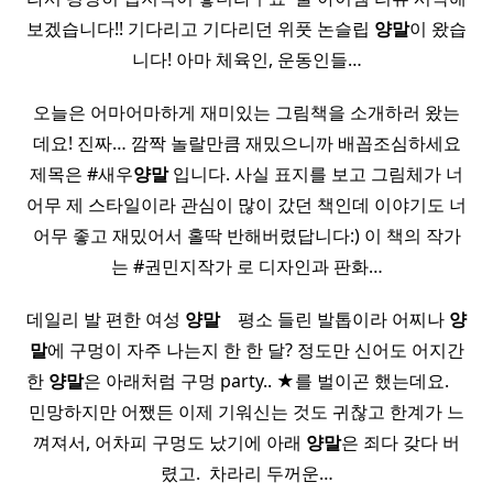
보겠습니다!! 기다리고 기다리던 위풋 논슬립
양말
이 왔습
니다! 아마 체육인, 운동인들…
오늘은 어마어마하게 재미있는 그림책을 소개하러 왔는
데요! 진짜… 깜짝 놀랄만큼 재밌으니까 배꼽조심하세요
제목은 #새우
양말
입니다. 사실 표지를 보고 그림체가 너
어무 제 스타일이라 관심이 많이 갔던 책인데 이야기도 너
어무 좋고 재밌어서 홀딱 반해버렸답니다:) 이 책의 작가
는 #권민지작가 로 디자인과 판화…
데일리 발 편한 여성
양말
​ ​ ​ 평소 들린 발톱이라 어찌나
양
말
에 구멍이 자주 나는지 한 한 달? 정도만 신어도 어지간
한
양말
은 아래처럼 구멍 party.. ★를 벌이곤 했는데요. ​ ​ ​ ​
민망하지만 어쨌든 이제 기워신는 것도 귀찮고 한계가 느
껴져서, 어차피 구멍도 났기에 아래
양말
은 죄다 갖다 버
렸고. ​ 차라리 두꺼운…