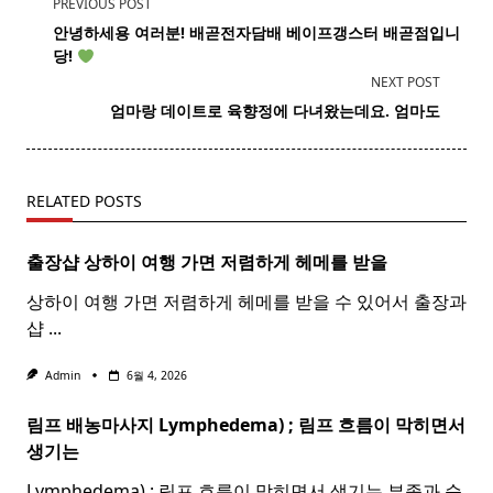
<span
PREVIOUS POST
class="nav-
안녕하세용 여러분! 배곧
전자
담배
베이프갱스터 배곧점입니
subtitle
당!
screen-
NEXT POST
reader-
​ 엄마랑 데이트로 육향정에 다녀왔는데요. 엄마도
text">Page</span>
RELATED POSTS
출장샵 상하이 여행 가면 저렴하게 헤메를 받을
상하이 여행 가면 저렴하게 헤메를 받을 수 있어서 출장과
샵
...
Admin
6월 4, 2026
림프 배농마사지 Lymphedema) ;
림프
흐름이 막히면서
생기는
Lymphedema) ; 림프 흐름이 막히면서 생기는 부종과 순