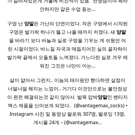
가 갈라져있는게 거울에 비친적이 있음 ​ ​ 선생님이야 뭐라
안하지만 같은 수업 듣는…
구멍 난
양말
은 가난의 단면이었다. 작은 구멍에서 시작된
구멍은 발가락 하나가 뚫고 나올 때까지 커졌다. 새
양말
을 바라기 보다 바늘과 실로 구멍을 기우는 게 쉬웠던 어
린 시절이었다. 바느질 자국과 매듭지어진 실의 끝자락이
발가락 끝에서 오돌토돌 느껴졌다. 가느다란 실로 겨우 메
워진 그것은 나만이 아는…
살이 얇아서 그런지.. 이놈의 테이핑만 했다하면 살점이
너덜너덜 해지는 느낌이.. 거기다 이것만으로는 불안정성
이 완전 해결되는것 같지 않아서 ​ 발목 압박
양말
인 밴티지
맥스 제품을 신어보게 되었다. ​ ​ (@vantagemax_socks) •
Instagram 사진 및 동영상 팔로워 307명, 팔로잉 13명,
게시물 24개 – (@vantagemax…