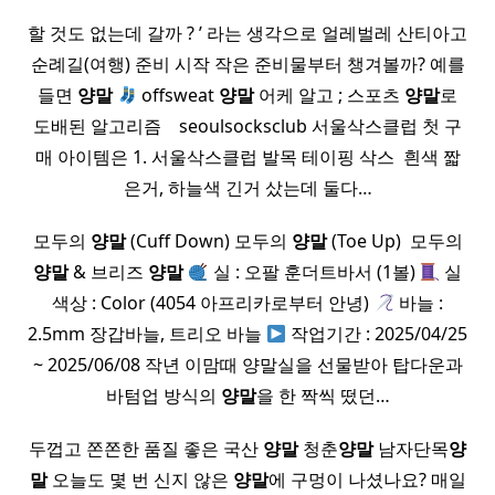
할 것도 없는데 갈까 ? ’ 라는 생각으로 얼레벌레 산티아고
순례길(여행) 준비 시작 작은 준비물부터 챙겨볼까? 예를
들면
양말
offsweat
양말
어케 알고 ; 스포츠
양말
로
도배된 알고리즘 ​ ​ ​ seoulsocksclub 서울삭스클럽 첫 구
매 아이템은 1. 서울삭스클럽 발목 테이핑 삭스 ​ 흰색 짧
은거, 하늘색 긴거 샀는데 둘다…
모두의
양말
(Cuff Down) 모두의
양말
(Toe Up) ​ 모두의
양말
& 브리즈
양말
실 : 오팔 훈더트바서 (1볼)
실
색상 : Color (4054 아프리카로부터 안녕)
바늘 :
2.5mm 장갑바늘, 트리오 바늘
작업기간 : 2025/04/25
~ 2025/06/08 작년 이맘때 양말실을 선물받아 탑다운과
바텀업 방식의
양말
을 한 짝씩 떴던…
두껍고 쫀쫀한 품질 좋은 국산
양말
청춘
양말
남자단목
양
말
오늘도 몇 번 신지 않은
양말
에 구멍이 나셨나요? 매일