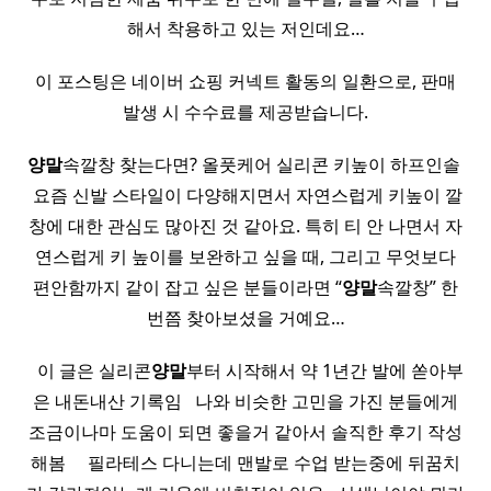
해서 착용하고 있는 저인데요…
이 포스팅은 네이버 쇼핑 커넥트 활동의 일환으로, 판매
발생 시 수수료를 제공받습니다.
양말
속깔창 찾는다면? 올풋케어 실리콘 키높이 하프인솔 ​
​ 요즘 신발 스타일이 다양해지면서 자연스럽게 키높이 깔
창에 대한 관심도 많아진 것 같아요. 특히 티 안 나면서 자
연스럽게 키 높이를 보완하고 싶을 때, 그리고 무엇보다
편안함까지 같이 잡고 싶은 분들이라면 “
양말
속깔창” 한
번쯤 찾아보셨을 거예요…
​ ​ 이 글은 실리콘
양말
부터 시작해서 약 1년간 발에 쏟아부
은 내돈내산 기록임 ​ ​ 나와 비슷한 고민을 가진 분들에게
조금이나마 도움이 되면 좋을거 같아서 솔직한 후기 작성
해봄 ​ ​ ​ ​ 필라테스 다니는데 맨발로 수업 받는중에 뒤꿈치