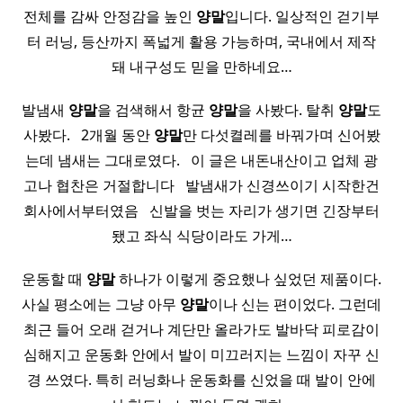
전체를 감싸 안정감을 높인
양말
입니다. 일상적인 걷기부
터 러닝, 등산까지 폭넓게 활용 가능하며, 국내에서 제작
돼 내구성도 믿을 만하네요…
발냄새
양말
을 검색해서 항균
양말
을 사봤다. 탈취
양말
도
사봤다. ​ ​ 2개월 동안
양말
만 다섯켤레를 바꿔가며 신어봤
는데 냄새는 그대로였다. ​ ​ 이 글은 내돈내산이고 업체 광
고나 협찬은 거절합니다 ​ ​ 발냄새가 신경쓰이기 시작한건
회사에서부터였음 ​ ​ 신발을 벗는 자리가 생기면 긴장부터
됐고 좌식 식당이라도 가게…
운동할 때
양말
하나가 이렇게 중요했나 싶었던 제품이다.
사실 평소에는 그냥 아무
양말
이나 신는 편이었다. 그런데
최근 들어 오래 걷거나 계단만 올라가도 발바닥 피로감이
심해지고 운동화 안에서 발이 미끄러지는 느낌이 자꾸 신
경 쓰였다. 특히 러닝화나 운동화를 신었을 때 발이 안에