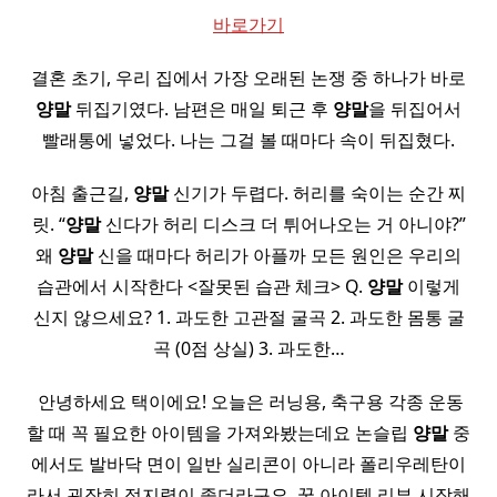
바로가기
결혼 초기, 우리 집에서 가장 오래된 논쟁 중 하나가 바로
양말
뒤집기였다. 남편은 매일 퇴근 후
양말
을 뒤집어서
빨래통에 넣었다. 나는 그걸 볼 때마다 속이 뒤집혔다.
아침 출근길,
양말
신기가 두렵다. 허리를 숙이는 순간 찌
릿. “
양말
신다가 허리 디스크 더 튀어나오는 거 아니야?”
왜
양말
신을 때마다 허리가 아플까 모든 원인은 우리의
습관에서 시작한다 <잘못된 습관 체크> Q.
양말
이렇게
신지 않으세요? 1. 과도한 고관절 굴곡 2. 과도한 몸통 굴
곡 (0점 상실) 3. 과도한…
​ 안녕하세요 택이에요! 오늘은 러닝용, 축구용 각종 운동
할 때 꼭 필요한 아이템을 가져와봤는데요 논슬립
양말
중
에서도 발바닥 면이 일반 실리콘이 아니라 폴리우레탄이
라서 굉장히 접지력이 좋더라구요 ​ 꿀 아이템 리뷰 시작해