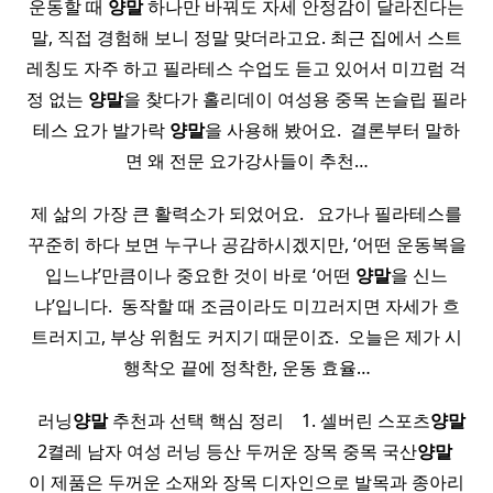
운동할 때
양말
하나만 바꿔도 자세 안정감이 달라진다는
말, 직접 경험해 보니 정말 맞더라고요. 최근 집에서 스트
레칭도 자주 하고 필라테스 수업도 듣고 있어서 미끄럼 걱
정 없는
양말
을 찾다가 홀리데이 여성용 중목 논슬립 필라
테스 요가 발가락
양말
을 사용해 봤어요. ​ 결론부터 말하
면 왜 전문 요가강사들이 추천…
제 삶의 가장 큰 활력소가 되었어요. ​ ​ ​요가나 필라테스를
꾸준히 하다 보면 누구나 공감하시겠지만, ‘어떤 운동복을
입느냐’만큼이나 중요한 것이 바로 ‘어떤
양말
을 신느
냐’입니다. ​ 동작할 때 조금이라도 미끄러지면 자세가 흐
트러지고, 부상 위험도 커지기 때문이죠. ​ 오늘은 제가 시
행착오 끝에 정착한, 운동 효율…
​ ​ 러닝
양말
추천과 선택 핵심 정리 ​ ​ ​ 1. 셀버린 스포츠
양말
2켤레 남자 여성 러닝 등산 두꺼운 장목 중목 국산
양말
​
이 제품은 두꺼운 소재와 장목 디자인으로 발목과 종아리