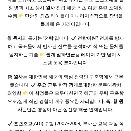
정 병과 최초 상사·
원사
진급 해군 최초 여군 훈련 소대장
수행
단순히 최초 타이틀이 아니라지속적으로 장벽을
돌파해 온 커리어입니다.
황
원사
의 특기는 ‘전탐’입니다.
전탐이란? 전파를 방사
하고 목표물에서 반사된 신호를 분석하여 적 또는 물체를
탐지하는 기술
쉽게 말하면군용 레이더 기반 탐지 시
스템 운용 분야입니다.
황
원사
는 대한민국 해군의 핵심 전력인 구축함에서 근무
했습니다.
주요 근무 함정 광개토대왕함 문무대왕함
최영함
이 함정들은 모두대한민국 해군의 주력 구축함
으로,실제 작전 경험이 매우 중요한 자리입니다. 즉, 황
원
사
는단순 행정이 아닌 실전형 해군 인재입니다.
훈련조교(ADI) 수행 (2007~2009) 부사관 교육 과정 직