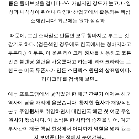
쯤은 들어보셨을 겁니다~^^ ​ 가볍지만 강도가 높고, 내열
성과 내식성이 뛰어나 다양한 산업군에서 활용되는 핵심
소재입니다! 최근에는 원가 절감과…
때문에, 그런 스타일로 만들면 모두 청바지로 부르는 것
같기도 하다. (검은색인 경우에도 한국에서는 청바지라고
부른다.) ​ 아무튼, 이 옷은 라이크라
원사
를 사용하고 코튼
인견 블렌딩 원단을 사용했다고 하는데, 라이크라라는 브
랜드는 미국 듀폰사가 만든 스판덱스 원단의 상표명이다.
‘라이크라’를 검색해 보면…
예능 프로그램에서 낯익었던 한 해군 간부가 이제는 해군
역사에 남을 자리에 올랐습니다. 황지현
원사
가 해양작전
본부 주임
원사
로 취임하면서 대한민국 해군 첫 여군 주임
원사
가 됐습니다. 이 소식은 한 사람의 승진을 넘어, 여군
부사관이 해군 핵심 현장에서 어디까지 역할을 넓혀 왔는
지 보여준다는 점에서 눈여겨볼…