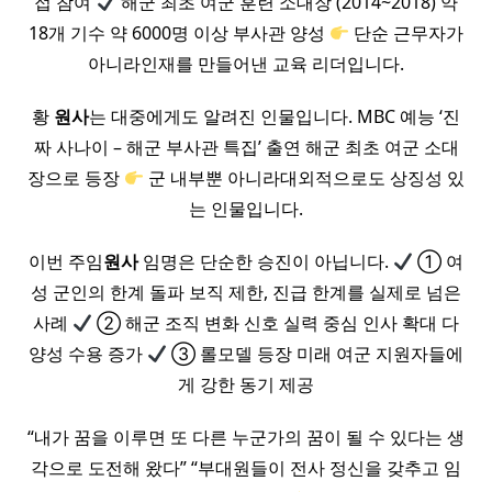
접 참여
해군 최초 여군 훈련 소대장 (2014~2018) 약
18개 기수 약 6000명 이상 부사관 양성
단순 근무자가
아니라인재를 만들어낸 교육 리더입니다.
황
원사
는 대중에게도 알려진 인물입니다. MBC 예능 ‘진
짜 사나이 – 해군 부사관 특집’ 출연 해군 최초 여군 소대
장으로 등장
군 내부뿐 아니라대외적으로도 상징성 있
는 인물입니다.
이번 주임
원사
임명은 단순한 승진이 아닙니다.
① 여
성 군인의 한계 돌파 보직 제한, 진급 한계를 실제로 넘은
사례
② 해군 조직 변화 신호 실력 중심 인사 확대 다
양성 수용 증가
③ 롤모델 등장 미래 여군 지원자들에
게 강한 동기 제공
“내가 꿈을 이루면 또 다른 누군가의 꿈이 될 수 있다는 생
각으로 도전해 왔다” “부대원들이 전사 정신을 갖추고 임