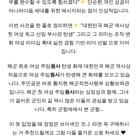
무를 완수할 수 있도록 힘쓰겠다”
단순한 개인 성공이
아니라다음 세대를 위한 메시지라는 점이 인상적입니다.
이번 사건을 한 줄로 정리하면
“대한민국 해군 역사상
첫 여성 최고 선임 부사관 탄생” 그리고 그 의미는 조직 변
화 여성 리더십 확대 실전 경험 기반 리더 선발 으로 이어
집니다.
해군 최초 여성 주임
원사
탄생 화제 대한민국 해군 역사상
처음으로 여성 주임
원사
가 탄생해 큰 화제를 모으고 있습
니다. 주인공은 바로 황지현 해군작전사령부 상황보좌관
입니다. 해군 첫 여성 주임
원사
라는 상징성과 함께, 그녀
가 걸어온 군인의 길 역시 많은 이들의 관심을 받고 있습
니다. 특히 군항제에서 본 군함…
이 옷 입었을 때 장점은 브이넥인 것..) ​ 라면 꼭 구매하시
는 거 추천드릴게요 그럼 다들 즐거운 쇼핑 하세요 ♥