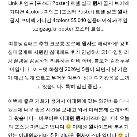
Link 휘엔드 [포스터 Poster] 르쉘 실크
원사
골지 브이넥
가디건 4colors 휘엔드 [포스터 Poster] 르쉘 실크
원사
골지 브이넥 가디건 4colors 55,040 심플베이직,캐주얼
s.zigzag.kr poster 포스터 르쉘…
여름냉감패드 추천 코오롱 포르페
원사
로 쾌적하게! 킹 K
침대쿨매트 시원한 침대패드 후기 안녕하세요! 다양한 리
빙 꿀템을 꼼꼼하게 리뷰하는 예비 아빠, 블로거 김천두루
미입니다. ​ 어느덧 화창한 2026년 5월이 되면서 낮 기온
이 제법 높게 오르고 무더운 여름이 성큼 다가왔음을 느끼
고 있습니다. ​ 특히 임신 중인…
이번에 좋은 기회가 생겨서 이태원에 있는 와인바를 다녀
왔는데 너무 좋은 시간을 보내고 와서 여러분께 소개하려
고 왔습니다~ ​ 바로바로 이태원
원사
이즈바 입니다! ​ 오늘
의 포스팅 미리보기입니다
이태원
원사
이즈바 분위기
있는 이태원와인바 추천 이태원
원사
이즈바 입니다
이