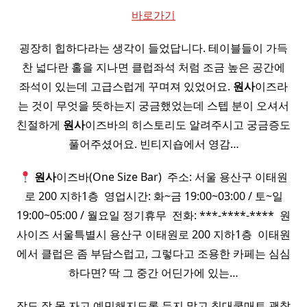
바로가기
굉장히 힙하다라는 생각이 들었답니다. 테이블들이 가득
찬 넓다란 홀을 지나면 클럽좌석 처럼 조금 높은 공간에
좌석이 있는데 고급스럽게 꾸며져 있었어요.
원사
이즈라
는 것이 무엇을 뜻하는지 궁금했었는데 스텝 분이 오셔서
친절하게
원사
이즈바의 히스토리도 알려주시고 궁금증도
풀어주셨어요. 빈티지숍에서 영감…
원사
이즈바(One Size Bar) ​ 주소: 서울 용산구 이태원
로 200 지하1층 ​ 영업시간: 화~금 19:00~03:00 / 토~일
19:00~05:00 / 월요일 정기휴무 ​ 전화: ***-****-**** ​ 원
사이즈 서울특별시 용산구 이태원로 200 지하1층 ​ 이태원
에서 클럽은 좀 부담스럽고, 그렇다고 조용한 카페는 심심
하다면? 딱 그 중간 어딘가에 있는…
잠도 잘 못 자고 예민해지도록 두지 말고 침대쿨매트 괜찮