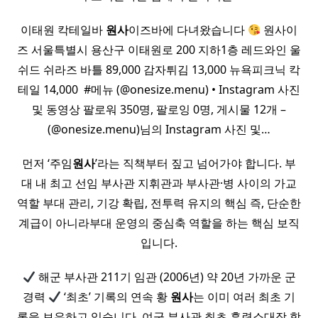
이태원 칵테일바
원사
이즈바에 다녀왔습니다
원사이
즈 서울특별시 용산구 이태원로 200 지하1층 레드와인 울
쉬드 쉬라즈 바틀 89,000 감자튀김 13,000 뉴욕피크닉 칵
테일 14,000 ​ #메뉴 (@onesize.menu) • Instagram 사진
및 동영상 팔로워 350명, 팔로잉 0명, 게시물 12개 –
(@onesize.menu)님의 Instagram 사진 및…
먼저 ‘주임
원사
’라는 직책부터 짚고 넘어가야 합니다. 부
대 내 최고 선임 부사관 지휘관과 부사관·병 사이의 가교
역할 부대 관리, 기강 확립, 전투력 유지의 핵심 즉, 단순한
계급이 아니라부대 운영의 중심축 역할을 하는 핵심 보직
입니다.
해군 부사관 211기 임관 (2006년) 약 20년 가까운 군
경력
‘최초’ 기록의 연속 황
원사
는 이미 여러 최초 기
록을 보유하고 있습니다. 여군 부사관 최초 훈련소대장 함