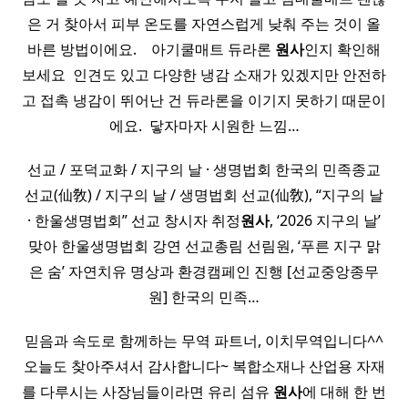
은 거 찾아서 피부 온도를 자연스럽게 낮춰 주는 것이 올
바른 방법이에요. ​ ​ ​ 아기쿨매트 듀라론
원사
인지 확인해
보세요 ​ 인견도 있고 다양한 냉감 소재가 있겠지만 안전하
고 접촉 냉감이 뛰어난 건 듀라론을 이기지 못하기 때문이
에요. ​ 닿자마자 시원한 느낌…
선교 / 포덕교화 / 지구의 날 · 생명법회 한국의 민족종교
선교(仙敎) / 지구의 날 / 생명법회 선교(仙敎), “지구의 날
· 한울생명법회” 선교 창시자 취정
원사
, ‘2026 지구의 날’
맞아 한울생명법회 강연 선교총림 선림원, ‘푸른 지구 맑
은 숨’ 자연치유 명상과 환경캠페인 진행 [선교중앙종무
원] 한국의 민족…
믿음과 속도로 함께하는 무역 파트너, 이치무역입니다^^
오늘도 찾아주셔서 감사합니다~ 복합소재나 산업용 자재
를 다루시는 사장님들이라면 유리 섬유
원사
에 대해 한 번