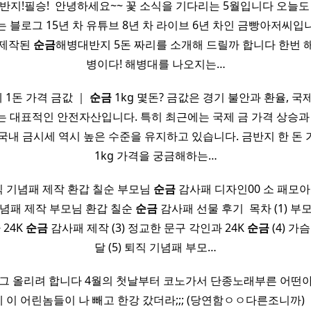
반지!필승! ​ 안녕하세요~~ 꽃 소식을 기다리는 5월입니다 오늘
는 블로그 15년 차 유튜브 8년 차 라이브 6년 차인 금빵아저씨입
 제작된
순금
해병대반지 5돈 짜리를 소개해 드릴까 합니다 한번 
병이다! 해병대를 나오지는…
세 1돈 가격 금값 ｜
순금
1kg 몇돈? 금값은 경기 불안과 환율, 국
 대표적인 안전자산입니다. 특히 최근에는 국제 금 가격 상승과
국내 금시세 역시 높은 수준을 유지하고 있습니다. 금반지 한 돈
1kg 가격을 궁금해하는…
직 기념패 제작 환갑 칠순 부모님
순금
감사패 디자인00 소 패모아 na
 기념패 제작 부모님 환갑 칠순
순금
감사패 선물 후기 ​ 목차 (1) 
 24K
순금
감사패 제작 (3) 정교한 문구 각인과 24K
순금
(4) 가
달 (5) 퇴직 기념패 부모…
 이제 블로그 올리려 합니다 4월의 첫날부터 코노가서 단종노래부른 어
이 어린놈들이 나 빼고 한강 갔더라;;; (당연함ㅇㅇ다른조니까) ​ ​ ​