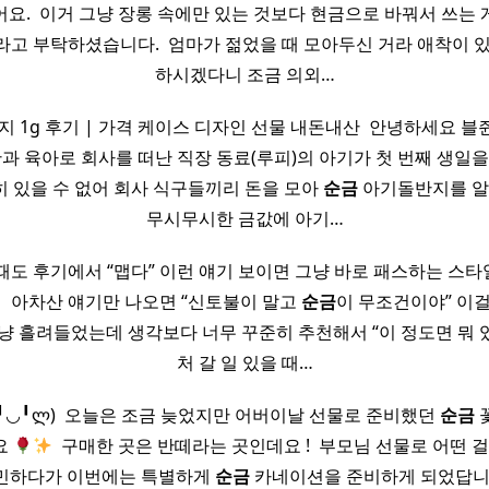
요. ​ 이거 그냥 장롱 속에만 있는 것보다 현금으로 바꿔서 쓰는
고 부탁하셨습니다. ​ 엄마가 젊었을 때 모아두신 거라 애착이 
하시겠다니 조금 의외…
 1g 후기 | 가격 케이스 디자인 선물 내돈내산 ​ 안녕하세요 
산과 육아로 회사를 떠난 직장 동료(루피)의 아기가 첫 번째 생일을 
 있을 수 없어 회사 식구들끼리 돈을 모아
순금
아기돌반지를 알아보
무시무시한 금값에 아기…
때도 후기에서 “맵다” 이런 얘기 보이면 그냥 바로 패스하는 스
​ ​ 아차산 얘기만 나오면 “신토불이 말고
순금
이 무조건이야” 이
냥 흘려들었는데 생각보다 너무 꾸준히 추천해서 “이 정도면 뭐 있
처 갈 일 있을 때…
╹◡╹ლ) ​ 오늘은 조금 늦었지만 어버이날 선물로 준비했던
순금
요
​ 구매한 곳은 반떼라는 곳인데요 ! ​ 부모님 선물로 어떤 
고민하다가 이번에는 특별하게
순금
카네이션을 준비하게 되었답