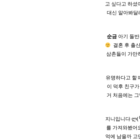
고 싶다고 하셨어
대신 알아봐달라
순금
아기 돌반지
​ 결혼 후 출
삼촌들이 가만히
유명하다고 할 
이 덕후 친구가 
거 처음에는 그
지니입니댜 ლ(
를 가져와봤어
억에 남을까 