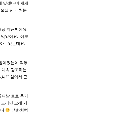
 게 낫겠다며 제게
있으실 텐데 처분
블쥔장 쟈근찌에요
맞았어요. ​ 이모
았는데요. ​ ​
타일이었는데 떡볶
걸 계속 강조하는
나?” 싶어서 근
꽃다발 트로 후기
걸 드리면 오래 기
니다
​ 생화처럼