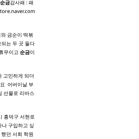
‍
순금
감사패 : 패
ore.naver.com
이와 금순이 떡볶
비교되는 두 곳 둘다
 휴무이고
순금
이
까 고민하게 되더
 ​ 어버이날 부
님 선물로 리바스
시 흥덕구 서현로
 하나 구입하고 싶
 했던 서희 학원