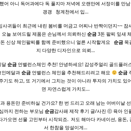
했어 아니 독어과에다 독 풀지마 저녁에 오랜만에 서정이를 만남
갱갱 ​ ​ 청계천에서 입…
잎사귀들이 최근에 내린 봄비를 머금고 어찌나 반짝이던지~~ 잠
 ​ 오늘 보여드릴 제품은 손님께서 의뢰하신
순금
3돈 팔찌 잎새 
5돈 신상 체인팔찌를 함께 준비했으니 얼른 시작할게요 ​ ​
순금
목
지 다양한 디자인으로 의뢰…
메달
순금
언밸런스체인 추천! 안녕하세요! 감성주얼리 골드플러
 코인메달과
순금
언밸런스 체인을 추천해드리려고 해요
순금
주기도 하고, 또 거기에서 그치는 것이 아니라 투자의 가치도 있
면 자연스럽게 가치도…
꽃과 용돈만 준비하실 건가요? 한 번 드리고 오래 남는 어버이날 선
진심까지 전하는 부모님
순금
감사패 제작 후기 글/사진 ⓒ 육아 
다가오면 선물 고민부터 시작되죠. ​ 저도 해마다 카네이션, 용돈,
서 한참을 망설이게…