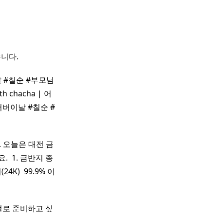
니다.
 #칠순 #부모님
h chacha | 어
버이날 #칠순 #
 오늘은 대전 금
​ 1. 금반지 종
24K) ​ 99.9% 이
걸로 준비하고 싶