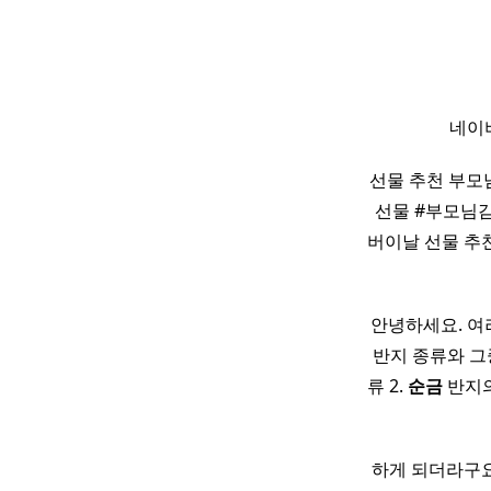
네이
선물 추천 부모
선물 #부모님감
버이날 선물 추
안녕하세요. 여
반지 종류와 
류 2.
순금
반지의
하게 되더라구