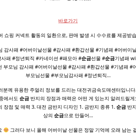
바로가기
버 쇼핑 커넥트 활동의 일환으로, 판매 발생 시 수수료를 제공받습
님 감사패 #어버이날선물 #감사패 #환갑선물 #기념패 #어버이날
사패 #정년퇴직 #카네이션 #패모아 #
순금
선물 #
순금
기념패 wit
천 부모님 감사패 #어버이날선물 #감사패 #환갑선물 #기념패 #어
부모님선물 #부모님감사패 #정년퇴직…
러분께 유용한 주얼리 정보를 드리는 대전귀금속도매센터입니다.
그중에서도
순금
반지의 장점과 매력은 어떤 게 있는지 알려드릴게요. 
 장점 및 매력 3. 대전 금반지 디자인 1. 금반지 종류 1.
순금
반지(
상의
순금
으로 만들어…
요
그러다 보니 올해 어버이날 선물은 정말 기억에 오래 남는 