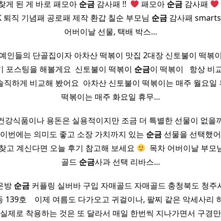
찾게 된 게 바로 패모아
순금
감사패 !! ​
‍ 패모아
순금
감사패
K 퇴직 기념패 공로패 제작 환갑 칠순 부모님
순금
감사패 smartst
어버이날 선물, 택배 박스…
예인들의 단골집이자 아차산 떡볶이 맛집 2대장 신토불이 떡볶
기 포스팅을 해볼게요 ​ 신토불이 떡볶이
순금
이 떡볶이 ​ ​ 항상 
솔직하게 비교해 봤어요 ​ 아차산 신토불이 떡볶이는 매주 월요일
떡볶이는 매주 화요일 휴무…
건강식품이나 용돈은 실용적이지만 조금 더 특별한 선물이 없을
서 이번에는 의미도 좋고 소장 가치까지 있는
순금
선물을 선택했어요
 찾고 계신다면 오늘 후기 참고해 보세요
​ 목차 어버이날 부모
골드
순금
사과 선택 리바스…
은방
순금
커플링 실버바 구입 자매골드 자매골드 충청북도 청주
동 139호 ​ ​ ​ 이제 여름도 다가오고 귀걸이나, 팔찌 같은 악세사리
 실제로 착용하는 것은 또 달라서 매일 한번씩 지나가면서 구경만