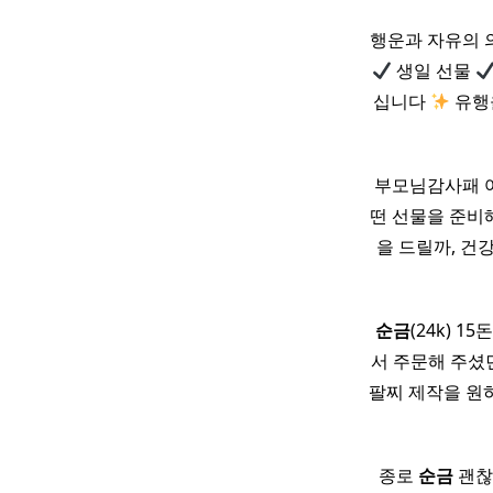
행운과 자유의 
생일 선물
십니다
유행을
부모님감사패 
떤 선물을 준비
을 드릴까, 건
순금
(24k) 
서 주문해 주셨
팔찌 제작을 원하
​ 종로
순금
괜찮