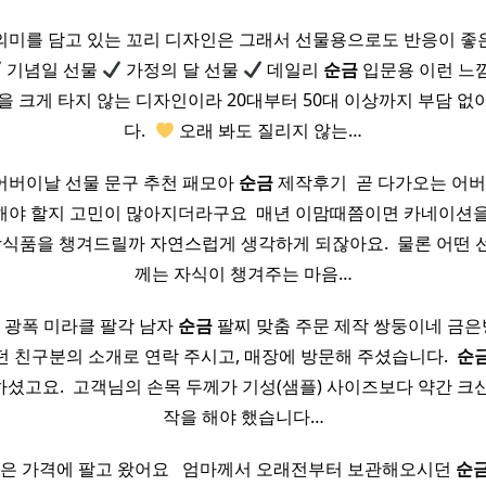
의미를 담고 있는 꼬리 디자인은 그래서 선물용으로도 반응이 좋
기념일 선물
가정의 달 선물
데일리
순금
입문용 이런 느
 크게 타지 않는 디자인이라 20대부터 50대 이상까지 부담 없
다. ​
오래 봐도 질리지 않는…
어버이날 선물 문구 추천 패모아
순금
제작후기 ​ 곧 다가오는 어버
해야 할지 고민이 많아지더라구요 ​ 매년 이맘때쯤이면 카네이션을
강식품을 챙겨드릴까 자연스럽게 생각하게 되잖아요. ​ 물론 어떤
께는 자식이 챙겨주는 마음…
15돈 광폭 미라클 팔각 남자
순금
팔찌 맞춤 주문 제작 쌍둥이네 금은방 
던 친구분의 소개로 연락 주시고, 매장에 방문해 주셨습니다. ​
순
셨고요. ​ 고객님의 손목 두께가 기성(샘플) 사이즈보다 약간 크
작을 해야 했습니다…
은 가격에 팔고 왔어요 ​ ​ 엄마께서 오래전부터 보관해오시던
순