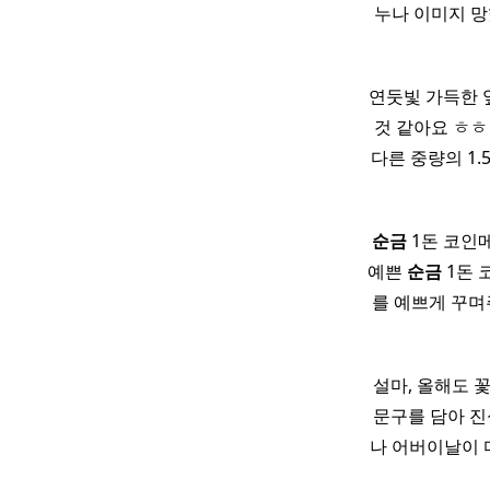
누나 이미지 망
연둣빛 가득한 
것 같아요 ㅎㅎ
다른 중량의 1.
순금
1돈 코인
예쁜
순금
1돈
를 예쁘게 꾸며
설마, 올해도 
문구를 담아 
나 어버이날이 