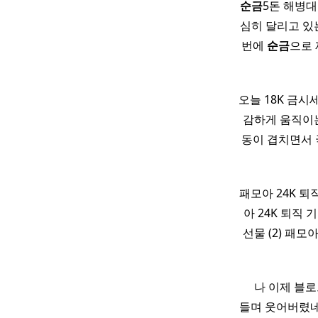
순금
5돈 해병대
심히 달리고 있
번에
순금
으로
오늘 18K 금시
감하게 움직이는
동이 겹치면서 
패모아 24K 퇴
아 24K 퇴직
선물 (2) 패모아
​ ​ ​ ​ 나
들며 웃어버렸네 