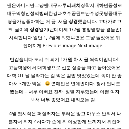
팬은아니지만그냥팬대구사투리패치장착시내하면동성로
대구막창진성먹방러한강과호수공원보단수성못탕중대구
탕을가장좋아하는 저 귦 ​ 서울
상경
했습니다. 꼬대가려고
ㅋ ​ 귦이의
상경
일기(근데이제 1/2월 흥청망청을 곁들인)
시작합니다 일단 1, 2월에 뭐했냐면요 그냥 놀았어요 뒤
집어지게 Previous image Next image…
반갑숩니다 도시 쥐 되기 1개월 차 시골 찍찍이입니다!!
고등학생에서 대학생으로 신분 상승을 하고 돌아왔어요
대학 OT 날 올라가는 길 먹은 김밥 맛있었는데 속이 안 좋
아서 3개만 먹음…
연예인은 연예인이다. 청하 언니도
봤는데… 너무 이뻐요 진짜. 정말 지루했는데 이쁜 여자
봐서 너무 좋았어요 내려오는 길…
​ 4월 첫시작은 퍼질러자는 부러운 망고 마우스 안되서 나
혼자서 뭐지 ? 하다가 손에 뭐 이상한게 느껴져서 뒤집어