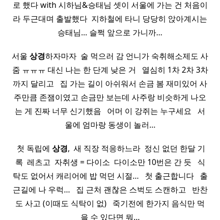
로 했다 with 시하님&승태님 셋이 서울에 가는 건 처음이
라 두근대며 출발했다​ ​ 지하철에 타니 당당히 앉아계시는
승태님… 슬쩍 앞으로 가니까…
서울
상경
하자마자 ​ 술 먹으러 감 언니가 숙취해소제도 사
줌 ㅠㅠㅠ 대신 나는 한 단계 낮은 거 ​ ​ 열심히 1차 2차 3차
까지 달리고 ​ ​ 집 가는 길이 아쉬워서 손금 봄 재미있어 사
주만큼 존잼이였고 손금만 보는데 사주랑 비슷하게 나오
는 게 진짜 너무 신기했음 ​ ​ 어머 이 강쥐는 누구세요 ​ ​ 서
울에 엄마랑 동생이 놀러…
​ 첫 독립에
상경
, ​ 새 직장 적응하느라 ​ 정신 없던 한달 기
록 ​ 레츠고 ​ 자취생 = 다이소 ​ 다이소만 10번은 간 듯 ​ ​ 식
탁도 없어서 캐리어에 밥 먹던 시절… ​ ​ 첫 출근합니다 ​ ​ 출
근길에 나 우럭… ​ ​ 집 근처 괜찮은 스벅도 스캔하고 ​ ​ 반찬
도 사고 (이때도 식탁이 없) ​ ​ 죽기전에 한가지 음식만 먹
을 수 있다면 뭐…