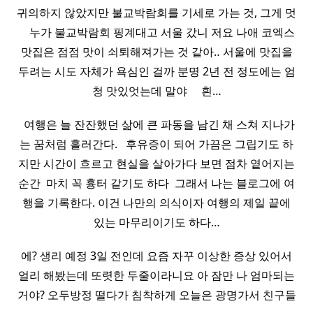
귀의하지 않았지만 불교박람회를 기세로 가는 것, 그게 멋
​ ​ ​ ​ 누가 불교박람회 핑계대고 서울 갔니 저요 나애 코엑스
맛집은 점점 맛이 쇠퇴해져가는 것 같아‥ 서울에 맛집을
두려는 시도 자체가 욕심인 걸까 분명 2년 전 정도에는 엄
청 맛있엇는데 말야 ​ ​ ​ ​ 흰…
​ ​ 여행은 늘 잔잔했던 삶에 큰 파동을 남긴 채 스쳐 지나가
는 꿈처럼 흘러간다. ​ ​ 후유증이 되어 가끔은 그립기도 하
지만 시간이 흐르고 현실을 살아가다 보면 점차 옅어지는
순간 ​ 마치 꼭 흉터 같기도 하다 ​ 그래서 나는 블로그에 여
행을 기록한다. 이건 나만의 의식이자 여행의 제일 끝에
있는 마무리이기도 하다…
에? 생리 예정 3일 전인데 요즘 자꾸 이상한 증상 있어서
얼리 해봤는데 또렷한 두줄이라니요 아 잠만 나 엄마되는
거야? 오두방정 떨다가 침착하게 오늘은 광명가서 친구들