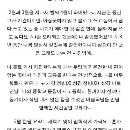
2월과 3월을 지나서 벌써 4월이 와버렸다… 지금은 중간
고사 기간이지만, 아랑곳하지 않고 블로그 쓰고 싶어서 냅
다 쓰고 있는 중 시기가 애매한 것 같긴 한데..몰라 지금 쓰
고 싶다요 ㅎ (좀 오래되긴 했는데) 나 졸업했어요!ㅎㅎ 3
년 동안 나름 열심히 살았는데 졸업한다니까 실감이 안 났
음 그래도 남는 건 사진밖에…
나 홀로 가서 자립한다는게 ㅈㅉ 두렵더군 온전한 내 편이
없는 곳에서 타인과 교류를 한다는 건 심적으로 나를 너무
힘들게 만든다 ​ ㅜ 개강 정병(X)
상경
정병(O) ​
상경
바로
전날 ​ ​ 나의 중학교 동창이자 고등학교 친긔이자 전적대
동기이자 작년 내게 많은 힘을 주었던 버팀목님을 만남 ​
함께한 시간동안 교류가…
​ ​ ​ ​ 3월 한달 요약 : ​ ​ 새학기 맞이 입학식에 가써요 ​ ​ ​ 혼자
여서 살짝 외로웠지만 이화엑소 보고 오길 잘했다 느낌 파