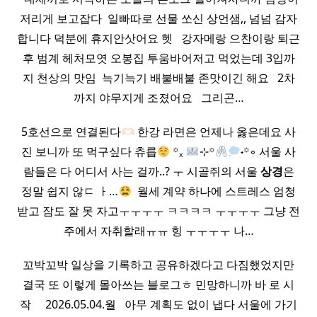
저리게 보고잡다 ​ 일빠따로 선물 쏘신 상언샘,, 넘넘 감자
합니다 덕분에 휴지안삿어요 헷 ​ ​ 강자메랑 으찬이랑 퇴근
후 범계 헤처모엿 오봉집 투움바어저고 먹었는데 3입까
지 천상의 맛임 ​ 늑기늑기 배불배불 존맛이긴 해요 ​ ​ 2차
까지 야무지게 조졌어요 ​ ​ 그리곤…
5호선으로 연결된다
한강 라면은 언제나 옳은데요 사
진 보니까 또 먹구싶다 츄릅
꙳ₓ
⊹꙳
˖꙳◦ 서울 사
람들은 다 어디서 사는 걸까..? ㅜ 시골쥐의 서울
상경
은
정말 쉽지 않ㄷ ㅏ…
​ 월세 계약 하나에 스트레스 엄청
받고 잠도 잘 못 자고ㅜㅜㅜㅜ ㅋㅋㅋㅋ ㅜㅜㅜㅜ 그냥 전
주에서 자취할래ㅠㅠ 힝 ㅜㅜㅜㅜ 나…
꼬박꼬박 일상을 기록하고 공유하겠다고 다짐했었지만
결국 또 이렇게 몰아쓰는 블로그ㅎ 민망하니까 바 로 시
작 ​ ​ ​ ​ 2026.05.04.월 ​ ​ 아무 계획도 없이 냅다 서울에 가기