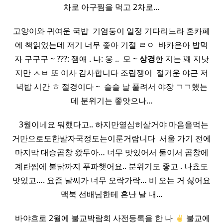
차로 아구찜을 먹고 2차로…
고양이와 귀여운 국밥 ​ 기염둥이 일정 기다리느라 혼카페
에 책읽었는데 저기 너무 좋아 기절 ㄹㅇ ​ 바카은아 밥먹
자 구구구 ~ ???: 잼얘 . 나: 웅 .. ​ 모 ~
상경
한 지는 꽤 지낫
지만 ㅅㅂ 또 이사 감사합니다 조립쟁이 ​ 절거운 야근 저
녁밥 시간 ㅎ 절경이다 ~ ​ 슬슬 날 풀려서 야장 ㄱㄱ했는
데 분위기는 좋앗으나…
​ ​ 3월이네요 뭐했다고.. 하지만열심히살거야 마음을먹는
거만으로도한발자국정도는이룬거랍니다 ​ 서울 가기 전에
마지막 대승곱창 왔두아… 너무 맛있어서 둘이서 곱창에
계란찜에 불닭까지 푸파햇어요.. 분위기도 좋고 . 나쵸도
맛있고…. 요즘 날씨가 너무 오락가락… 비 오는 거 싫어요
맥북 선배님한테 혼난 날 내…
​ 바야흐로 2월에 불교박람회 사전등록을 한 나
불교에