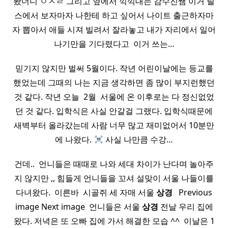
봤더니 ㅇㅈㄹ 그리고 옆에서 끽끽대는 감수진쌤 이거 릴
스에서 보자마자 나한테 하고 싶어서 나이트 출근하자마
자 뽑아서 애들 시져 빌려서 잘라놓고 내가 자리에서 일어
나기만을 기다렸다고 ​ 이거 쓰는…
믿기지 않지만 벌써 5월이다. 작년 어린이날에는 등교를
했었는데 그때의 나는 지금 생각하면 좀 많이 부지런했던
것 같다. 작년 오늘 ​ 2월 ​ 서울에 온 이후로는 다 정신없었
던 것 같다. 입학식은 사실 안갈걸 그랬다. 입학식때문에
새벽부터 올라갔는데 사람 너무 많고 재미없어서 10분만
에 나왔다.
사실 나만큼 수강…
건데.. ​ 언니들은 때때로 나와 세대 차이가 난다며 놀아주
지 않지만 ,, 힘들게 언니들을 꼬셔 설맞이 서울 나들이를
다녀왔다. ​ 이른바 ​ 시골쥐 세 자매 서울
상경
​ ​ Previous
image Next image ​ 언니들은 서울
상경
전날 우리 집에
왔다. 저녁은 또 오빠 집에 가서 해결한 모습 ^^ ​ 이날은 1