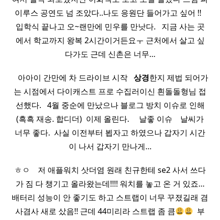
이루스 공연도 넘 조았다..나도 응원단 들어가고 싶어 !! ​ ​
입학식 끝나고 오~랜만에 민우를 만낫다. ​ ​ 지금 사는 곳
에서 학교까지 왕복 2시간이거든요ㅜ 근처에서 살고 싶
다가도 근데 신촌은 너무…
​ ​ ​ 아아이 간만에 차 드라이브 시작 ​ ​
상경
한지 제법 되어가
는 시점에서 다이캐스트 프로 수집러이신 흰돌돌형님 접
선했다. ​ ​ 4월 중순에 만났으나 블로그 방치 이슈로 인해
(흑흑 재송. 합디더) ​ 이제 올린다. ​ ​ ​ ​ 날좋 이슈 ​ ​ ​ 날씨가
너무 좋다. ​ 사실 이전부터 뵙자고 하였으나 갑자기 시간
이 나서 갑자기 만나게…
ㅎㅇ ​ ​ ​ 저 애플워치 삿더염 원래 친규한테 se2 사서 쓰다
가 짐 다 챙기고 올라왔는데!!!! 워치를 놓고 온 거 있죠…
배터리 성능이 안 좋기도 하고 스트랩이 너무 꾸졌길래 겸
사겸사 새로 샀음!! 근데 44미리라 스트랩 좀 큼
​ 부