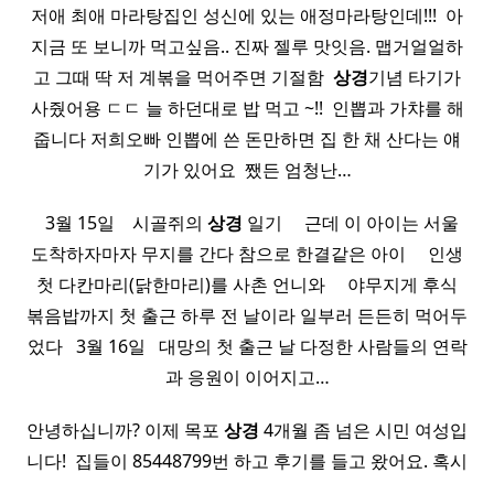
저애 최애 마라탕집인 성신에 있는 애정마라탕인데!!! ​ 아
지금 또 보니까 먹고싶음.. 진짜 젤루 맛잇음. 맵거얼얼하
고 그때 딱 저 계볶을 먹어주면 기절함 ​
상경
기념 타기가
사줬어용 ㄷㄷ 늘 하던대로 밥 먹고 ~!! ​ 인뽑과 가챠를 해
줍니다 저희오빠 인뽑에 쓴 돈만하면 집 한 채 산다는 얘
기가 있어요 ​ 쨌든 엄청난…
​ ​ 3월 15일 ​ ​ ​ 시골쥐의
상경
일기 ​ ​ ​ ​ 근데 이 아이는 서울
도착하자마자 무지를 간다 참으로 한결같은 아이 ​ ​ ​ ​ 인생
첫 다칸마리(닭한마리)를 사촌 언니와 ​ ​ ​ ​ 야무지게 후식
볶음밥까지 첫 출근 하루 전 날이라 일부러 든든히 먹어두
었다 ​ ​ 3월 16일 ​ ​ 대망의 첫 출근 날 다정한 사람들의 연락
과 응원이 이어지고…
안녕하십니까? 이제 목포
상경
4개월 좀 넘은 시민 여성입
니다! ​ 집들이 85448799번 하고 후기를 들고 왔어요. 혹시