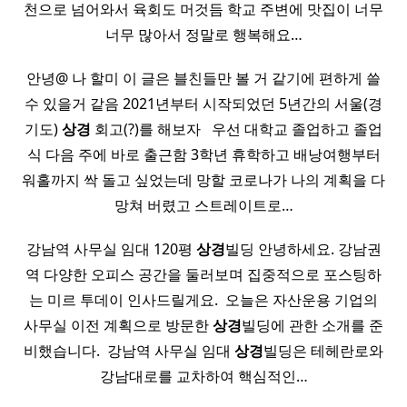
천으로 넘어와서 육회도 머것듬 학교 주변에 맛집이 너무
너무 많아서 정말로 행복해요…
안녕@ 나 할미 이 글은 블친들만 볼 거 같기에 편하게 쓸
수 있을거 같음 2021년부터 시작되었던 5년간의 서울(경
기도)
상경
회고(?)를 해보자 ​ ​ 우선 대학교 졸업하고 졸업
식 다음 주에 바로 출근함 3학년 휴학하고 배낭여행부터
워홀까지 싹 돌고 싶었는데 망할 코로나가 나의 계획을 다
망쳐 버렸고 스트레이트로…
강남역 사무실 임대 120평
상경
빌딩 안녕하세요. 강남권
역 다양한 오피스 공간을 둘러보며 집중적으로 포스팅하
는 미르 투데이 인사드릴게요. ​ 오늘은 자산운용 기업의
사무실 이전 계획으로 방문한
상경
빌딩에 관한 소개를 준
비했습니다. ​ 강남역 사무실 임대
상경
빌딩은 테헤란로와
강남대로를 교차하여 핵심적인…