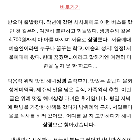
바로가기
받으며 출발했다. 작년에 갔던 시사회에도 이런 버스를 탔
던 것 같은데, 여전히 불편하고 힘들었다. 생명수와 같은
4,700원짜리 아.아를 마시며 서울로
상경
했다. ​ 서울예대
예술인이라면 누구나 꿈꾸는 학교, 예술의 성지! 열정! 서
울예대에 왔다. 한때 꿈꿨던…이라고 말하기엔 여전히 미
련을 놓지 못 한 학교다…
먹음직 위례 맛집 해녀
상경
솔직후기, 맛있는 솥밥과 물회
성게미역국, 제주의 맛을 담은 음식, 가족외식 추천 ​ 이번
글은 위례 맛집 해녀
상경
다녀온 후기입니다. ​ 평일 저녁
에 런닝을 가장한 산책을 갔다가 남위례역 근처, 서일로마
을로 식사를 하러 갔어요. ​ 어디를 갈 지 고민하다가 해녀
상경
으로 찾아갔습니다…
​ ​ 내새끼로 시작하는 오늘의 븐노그 떨어져사니까 심장이