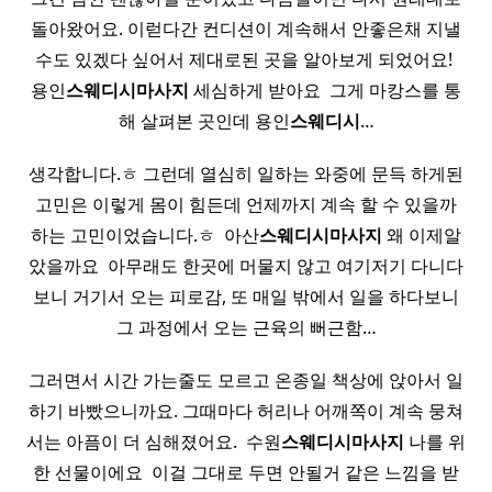
돌아왔어요. 이럳다간 컨디션이 계속해서 안좋은채 지낼
수도 있겠다 싶어서 제대로된 곳을 알아보게 되었어요! ​
용인
스웨디시
마사지
세심하게 받아요 ​ 그게 마캉스를 통
해 살펴본 곳인데 용인
스웨디시
…
생각합니다.ㅎ 그런데 열심히 일하는 와중에 문득 하게된
고민은 이렇게 몸이 힘든데 언제까지 계속 할 수 있을까
하는 고민이었습니다.ㅎ ​ 아산
스웨디시
마사지
왜 이제알
았을까요 ​ 아무래도 한곳에 머물지 않고 여기저기 다니다
보니 거기서 오는 피로감, 또 매일 밖에서 일을 하다보니
그 과정에서 오는 근육의 뻐근함…
그러면서 시간 가는줄도 모르고 온종일 책상에 앉아서 일
하기 바빴으니까요. 그때마다 허리나 어깨쪽이 계속 뭉쳐
서는 아픔이 더 심해졌어요. ​ 수원
스웨디시
마사지
나를 위
한 선물이에요 ​ 이걸 그대로 두면 안될거 같은 느낌을 받