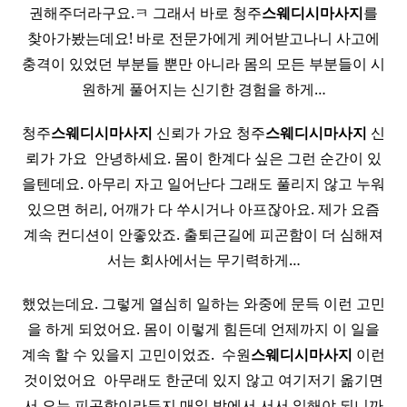
권해주더라구요.ㅋ 그래서 바로 청주
스웨디시
마사지
를
찾아가봤는데요! 바로 전문가에게 케어받고나니 사고에
충격이 있었던 부분들 뿐만 아니라 몸의 모든 부분들이 시
원하게 풀어지는 신기한 경험을 하게…
청주
스웨디시
마사지
신뢰가 가요 청주
스웨디시
마사지
신
뢰가 가요 ​ 안녕하세요. 몸이 한계다 싶은 그런 순간이 있
을텐데요. 아무리 자고 일어난다 그래도 풀리지 않고 누워
있으면 허리, 어깨가 다 쑤시거나 아프잖아요. 제가 요즘
계속 컨디션이 안좋았죠. 출퇴근길에 피곤함이 더 심해져
서는 회사에서는 무기력하게…
했었는데요. 그렇게 열심히 일하는 와중에 문득 이런 고민
을 하게 되었어요. 몸이 이렇게 힘든데 언제까지 이 일을
계속 할 수 있을지 고민이었죠. ​ 수원
스웨디시
마사지
이런
것이었어요 ​ 아무래도 한군데 있지 않고 여기저기 옮기면
서 오는 피곤함이라든지 매일 밖에서 서서 일해야 되니까