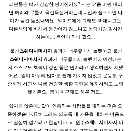
러분들은 뼈가 건강한 편이신가요? 저는 요즘 비만 내리
면 허리와 무릎이 욱신욱신거리는데… 진짜 슬프지만 나
이가 들긴 들었나봐요.. 와이프에게 그래도 40대치고는
다른사람에 비해서 동안이지 않느냐고 농담처럼 말하긴
하는데…. 동안이 하나 필요…
​ 울산
스웨디시
마사지
효과가 너무좋아서 놀랬어요 울산
스웨디시
마사지
효과가 너무좋아서 놀랬어요 예전에는
저 스스로도 체력이 정말 좋은 편이라고 생각하면서 지냈
어요. ​ 일이 아무리 많아도 쉽게 지치지 않았고 운동도 꾸
준하게 하면서 나름 건강한 생활 패턴을 유지하려고 노력
했거든요. ​ 몸이 피곤해도 하루 정도…
쉽지가 않은데.. 말이 안통하는 사람들을 대하는 것은 오
죽하겠습니까?ㅎ 그래도 되도록 내 가족을 대하는 마음으
로 열심히 섬기려고 한답니다.ㅎ ​ 원주
스웨디시
마사지
바
로 이런거였어요 ​ 그렇게 하루종일 그분들과 시름하고 나