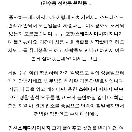
(연수동·청학동·옥련동…
종사하는데.. 어쩌다가 이렇게 지쳐가면서… 스트레스도
관리가 안되서 모든일들이 짜증나는.. 이지경까지 오게되
었는지 모르겠습니다.ㅠㅠ ​ 포항
스웨디시
마사지
지나가
다 들러봤어요 ​ 이전에 처음 사회생활을 시작할때만 해도
저도 나름 취미생활도 하고 사람들도 만나고 하면서 여유
롭게 살아왔는데요! 이제는 그런…
처벌 수위 직접 확인하러 가기 익명으로 직접 상담받으러
가기 안녕하세요. 법무법인 테헤란 이동간 변호사입니다.
지금 이 글을 읽고 계신다면, 춘천
스웨디시
마사지
단속
으로 경찰 출석 요구를 받고 크게 불안하실 겁니다. 최근
춘천 지역 내 관련 업소를 중심으로 단속이 활발해지면서
평범한 직장인도 수사 대상에…
김천
스웨디시
마사지
그저 풀어주고 싶었을 뿐이예요 ​ 여