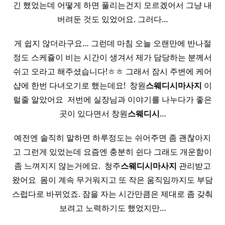
긴 했었는데 어떻게 하면 풀리는건지 모르겠어서 그냥 내
버려둔 것도 있었어요. 그러다…
게 쉽지 않더라구요… 그런데 마침 오늘 오랜만에 반나절
정도 스케쥴이 비는 시간이 생겨서 제가 담당하는 분께서
쉬고 오라고 해주셨습니다!ㅎㅎ 그래서 잠시 주변에 케어
샵에 한번 다녀오기로 했는데요! ​ 창원
스웨디시
마사지
이
럴줄 알았어요 ​ 저번에 실장님과 이야기를 나누다가 좋은
곳이 있다면서 창원
스웨디시
…
예전엔 솔직히 말하면 하루정도는 쉬어주면 좀 괜찮아지
고 그런게 있었는데 요즘엔 충분히 쉰다 그래도 개운함이
좀 느껴지지 않는거에요. ​ 청주
스웨디시
마사지
관리받고
왔어요 ​ 몸이 계속 무거워지고 또 작은 움직임까지도 부담
스럽다로 바뀌었죠. 잠을 자는 시간만큼은 제대로 좀 갖춰
보려고 노력하기도 했었지만…