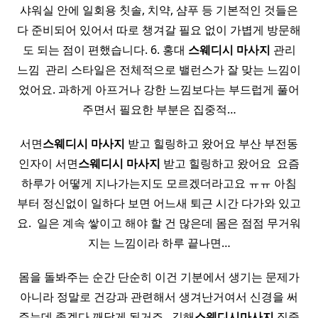
샤워실 안에 일회용 칫솔, 치약, 샴푸 등 기본적인 것들은
다 준비되어 있어서 따로 챙겨갈 필요 없이 가볍게 방문해
도 되는 점이 편했습니다. 6. 홍대
스웨디시
마사지
관리
느낌 ​ 관리 스타일은 전체적으로 밸런스가 잘 맞는 느낌이
었어요. 과하게 아프거나 강한 느낌보다는 부드럽게 풀어
주면서 필요한 부분은 집중적…
서면
스웨디시
마사지
받고 힐링하고 왔어요 부산 부전동
인자이 서면
스웨디시
마사지
받고 힐링하고 왔어요 ​ 요즘
하루가 어떻게 지나가는지도 모르겠더라고요 ㅠㅠ 아침
부터 정신없이 일하다 보면 어느새 퇴근 시간 다가와 있고
요. ​ 일은 계속 쌓이고 해야 할 건 많은데 몸은 점점 무거워
지는 느낌이라 하루 끝나면…
몸을 돌봐주는 순간 단순히 이건 기분에서 생기는 문제가
아니라 정말로 건강과 관련해서 생겨난거여서 신경을 써
주는데 좋겠다 깨닫게 된거죠. ​ 김해
스웨디시
마사지
집중