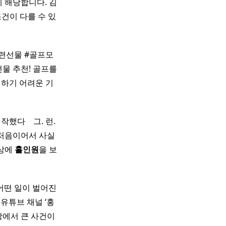
 해당합니다. 김
조건이 다를 수 있
련선물 #골프모
물 추천! 골프를
험하기 어려운 기
 ​ ​ 그. 런.
처음이어서 사실
세상에
홀인원
을 보
어떤 일이 벌어진
 유튜브 채널 ‘홍
장에서 큰 사건이