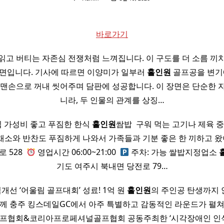
바로가기
읽고 버티는 자존심 전쟁처럼 느껴집니다. 이 구도를 더 소름 끼
장면입니다. 기사에 따르면 이양미가 일부러
홀인원
골프공을 변기에
 맨손으로 꺼내 씻어주며 담판에 성공합니다. 이 장면은 단순한 
니라, 두 인물의 관계를 상징…
 가성비 좋고 푸짐한 한식
홀인원
쌈밥 ​ 구워 먹는 고기나 제육 
채소와 반찬도 푸짐하게 나와서 가족들과 기분 좋은 한 끼하고 왔
528 ​
영업시간 06:00~21:00 ​
주차: 가능 쌀밥지정업소
기도 여주시 북내면 당전로 79…
선 ‘어울림 골프대회’ 성료! 1억 원
홀인원
의 주인공 탄생까지 
함께 충주 킹스데일GC에서 아주 특별하고 감동적인 라운드가 펼쳐
프협회&코리아프로페셔널골프협회 공동주최한 ‘시각장애인 인식