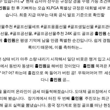
수 있습니다.
현재 김서아 선수는 규정상 경품 수령 가능 조건에
인원
을 한 후 기뻐하는 모습 KLPGA 특별상 규정은 대회별 세부 
습니다. 최종 지급 여부는 대회 공식 발표 기준으로 확인할
선물추천 #골프선물세트 #골프용품선물 #골프생일선물 #골프관
원
선물, #골프공선물, #골프공선물추천 24K 골드 골프공
홀인원
선
게
홀인원
은 평생 기억에 남을 만큼 특별한 순간입니다. 쉽게 경
록이기 때문에, 이를 축하하는…
상태 비가 아주 소량 내리기 시작해서 일단 비옷은 챙겨 입고 시작했다 ​
 3홀에서 동반자 동생이
홀인원
을 해버린 것이었다 ​ ​
홀인원
목격은 
어? 어? 하는데 홀컵으로 쏙 들어가 버린 공! ​ 우워어어어 !!!! ​ 
다니
홀인원
공…
을 올리며 온라인이 금세 떠들썩해졌습니다. 도대체 골프장에서 
해 봤습니다. ​ ​ 장가계에서 터진 두 번째
홀인원
​ 주진모는 최근
연해 골프 실력을 뽐냈습니다. 중국 장가계로 원정 골프를 떠난 현