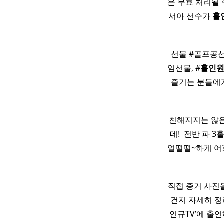
은 무효 처리될 
서아 선수가
홀
선물 #골프공
임선물, #
홀인
즐기는 분들에
친해지지는 않은 
데! ​ 전반 파
얼떨떨~하게 어? 
직접 증거 사진
건지 자세히 정리
인규TV’에 출