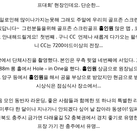
프대회’ 현장인데요. 단순한…
 일로인해 많이나가지는못해 그래도 주말에 우리의 골프존 스크
답니다~ ​ 그런분들을위해 골프존 스크린골프
홀인원
많은 맵 ,
안내해드릴게요! ​ 첫번째 . 구니 CC ​ 언제나 새롭게 다가오는 팔
니 CC는 7200야드이상의 전장…
에서 단체사진을 촬영했다. 본인은 우측 뒷열 네번째에 서있다.
4 88m 롱 홀에서 Hole – in One을 했다.
홀인원
상금으로 원장님으
, 양구 등에서
홀인원
을 해서 공을 부상으로 받았지만 현금으로 
시상식은 점심식사 장소에서…
 모인 동반자 라운딩, 좋은 사람들과 함께한 또 하나의 특별한 라
미루다 한 달이나 지나가니 안되겠다 싶어 날 잡아라 동생아! 
북도 충주시 금가면 다래울길 52 충북권에서 경치 좋기로 유명한
프장 가기 전 충주에서 유명…