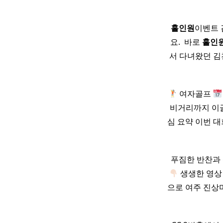
홀인원
이벤트 
요. ​ 바로
홀인
서 다녀왔던 김천
여자골프
비거리까지 이
심 요약 이번 
푸짐한 반찬과 
생생한 영상
으로 여주 진상