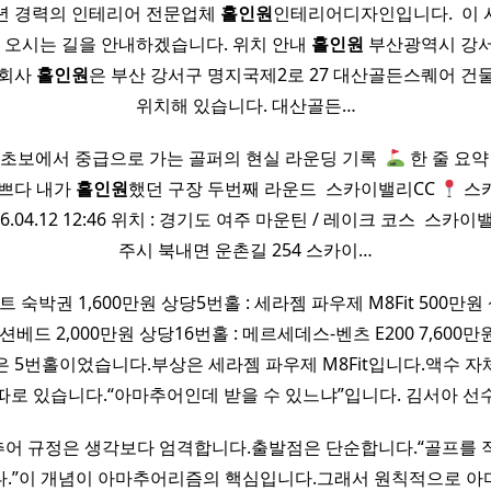
년 경력의 인테리어 전문업체
홀인원
인테리어디자인입니다. ​ 이
오시는 길을 안내하겠습니다. 위치 안내
홀인원
부산광역시 강서
식회사
홀인원
은 부산 강서구 명지국제2로 27 대산골든스퀘어 건물 
위치해 있습니다. 대산골든…
초보에서 중급으로 가는 골퍼의 현실 라운딩 기록 ​
한 줄 요
이쁘다 내가
홀인원
했던 구장 두번째 라운드 ​ 스카이밸리CC
스카
026.04.12 12:46 위치 : 경기도 여주 마운틴 / 레이크 코스 ​ 스
주시 북내면 운촌길 254 스카이…
위트 숙박권 1,600만원 상당5번홀 : 세라젬 파우제 M8Fit 500만원 
션베드 2,000만원 상당16번홀 : 메르세데스-벤츠 E200 7,600
은 5번홀이었습니다.부상은 세라젬 파우제 M8Fit입니다.액수 자
따로 있습니다.“아마추어인데 받을 수 있느냐”입니다. 김서아 선
어 규정은 생각보다 엄격합니다.출발점은 단순합니다.“골프를 
다.”이 개념이 아마추어리즘의 핵심입니다.그래서 원칙적으로 아