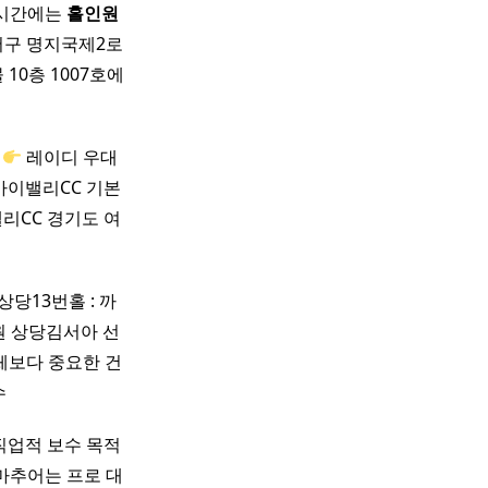
 시간에는
홀인원
구 명지국제2로
10층 1007호에
약
레이디 우대
이밸리CC 기본
카이밸리CC 경기도 여
상당13번홀 : 까
만원 상당김서아 선
체보다 중요한 건
수
직업적 보수 목적
마추어는 프로 대