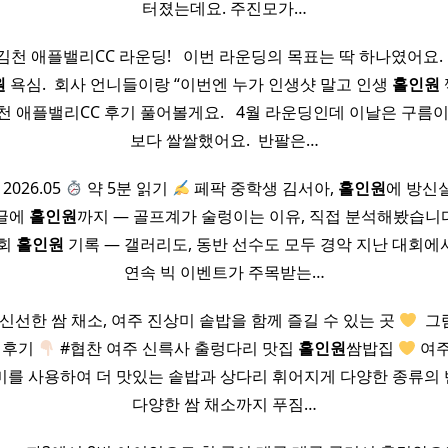
터졌는데요. 주진모가…
김천 애플밸리CC 라운딩! ​ ​ 이번 라운딩의 목표는 딱 하나였어요.
원
욕심. ​ 회사 언니들이랑 “이번엔 누가 인생샷 말고 인생
홀인원
 애플밸리CC 후기 풀어볼게요. ​ ​ 4월 라운딩인데 이날은 구름
보다 쌀쌀했어요. ​ 반팔은…
2026.05
약 5분 읽기
페팍 중학생 김서아,
홀인원
에 방신
글에
홀인원
까지 — 골프계가 술렁이는 이유, 직접 분석해봤습니
대회
홀인원
기록 — 갤러리도, 동반 선수도 모두 경악 지난 대회에
연속 빅 이벤트가 주목받는…
신선한 쌈 채소, 여주 진상미 솥밥을 함께 즐길 수 있는 곳
​ 그
 후기
#협찬 여주 신륵사 출렁다리 맛집
홀인원
쌈밥집
여주
미를 사용하여 더 맛있는 솥밥과 상다리 휘어지게 다양한 종류의
다양한 쌈 채소까지 푸짐…