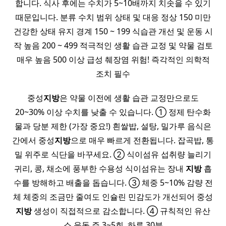
합니다. 식사 후에는 수치가 5~10배까지 치솟을 수 있기
때문입니다. 분류 수치 범위 상태 및 대응 정상 150 미만
건강한 상태 유지 경계 150 ~ 199 식습관 개선 및 운동 시
작 높음 200 ~ 499 적극적인 생활 습관 교정 및 약물 검토
매우 높음 500 이상 급성 췌장염 위험! 즉각적인 의학적
조치 필수
중성
지방
은 약물 이전에 생활 습관 교정만으로도
20~30% 이상 수치를 낮출 수 있습니다. ① 정제 탄수화
물과 당분 제한 (가장 중요!) 흰쌀밥, 설탕, 밀가루 음식은
간에서 중성
지방
으로 매우 빠르게 전환됩니다. 잡곡밥, 통
밀 위주로 식단을 바꾸세요. ② 식이섬유 섭취량 늘리기
귀리, 콩, 채소에 풍부한 수용성 식이섬유는 장내
지방
흡
수를 방해하고 배출을 돕습니다. ③ 체중 5~10% 감량 전
체 체중의 조금만 줄여도 인슐린 민감도가 개선되어 중성
지방
생성이 직접적으로 감소합니다. ④ 규칙적인 유산
소 운동 주 3~5회, 하루 30분