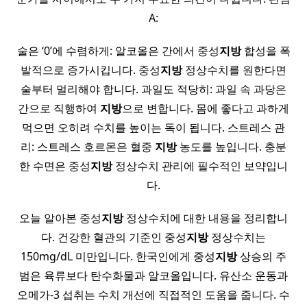
A:
술은 ‘0’에 수렴하게: 알코올은 간에서 중성
지방
합성을 폭
발적으로 증가시킵니다. 중성
지방
정상수치를 원한다면
술부터 멀리해야 합니다. 과일도 적당히: 과일 속 과당은
간으로 직행하여
지방
으로 변합니다. 몸에 좋다고 과하게
먹으면 오히려 수치를 높이는 독이 됩니다. 스트레스 관
리: 스트레스 호르몬은 혈중
지방
농도를 높입니다. 충분
한 수면은 중성
지방
정상수치 관리에 필수적인 보약입니
다.
오늘 알아본 중성
지방
정상수치에 대한 내용을 정리합니
다. 건강한 혈관의 기준인 중성
지방
정상수치는
150mg/dL 미만입니다. 한국인에게 중성
지방
상승의 주
범은 육류보다 탄수화물과 알코올입니다. 유산소 운동과
오메가-3 섭취는 수치 개선에 직접적인 도움을 줍니다. 수