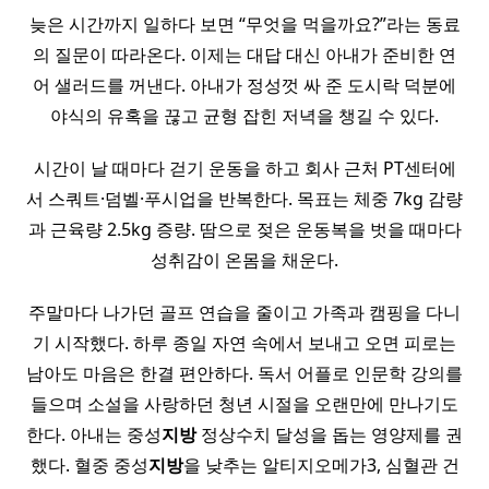
늦은 시간까지 일하다 보면 “무엇을 먹을까요?”라는 동료
의 질문이 따라온다. 이제는 대답 대신 아내가 준비한 연
어 샐러드를 꺼낸다. 아내가 정성껏 싸 준 도시락 덕분에
야식의 유혹을 끊고 균형 잡힌 저녁을 챙길 수 있다.
시간이 날 때마다 걷기 운동을 하고 회사 근처 PT센터에
서 스쿼트·덤벨·푸시업을 반복한다. 목표는 체중 7kg 감량
과 근육량 2.5kg 증량. 땀으로 젖은 운동복을 벗을 때마다
성취감이 온몸을 채운다.
주말마다 나가던 골프 연습을 줄이고 가족과 캠핑을 다니
기 시작했다. 하루 종일 자연 속에서 보내고 오면 피로는
남아도 마음은 한결 편안하다. 독서 어플로 인문학 강의를
들으며 소설을 사랑하던 청년 시절을 오랜만에 만나기도
한다. 아내는 중성
지방
정상수치 달성을 돕는 영양제를 권
했다. 혈중 중성
지방
을 낮추는 알티지오메가3, 심혈관 건