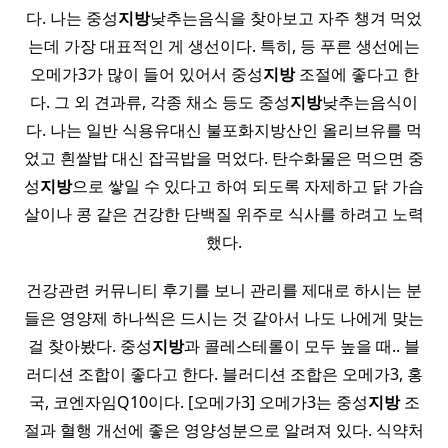
다. 나는 중성
지방
낮추는음식을 찾아보고 자주 챙겨 먹었
는데 가장 대표적인 게 생선이다. 특히, 등 푸른 생선에는
오메가3가 많이 들어 있어서 중성
지방
조절에 좋다고 한
다. 그 외 견과류, 각종 채소 등도 중성
지방
낮추는음식이
다. 나는 일반 식용유대신 불포화지방산인 올리브유를 먹
었고 흰쌀밥 대신 잡곡밥을 먹었다. 탄수화물은 먹으면 중
성
지방
으로 쌓일 수 있다고 하여 되도록 자제하고 닭 가슴
살이나 콩 같은 건강한 단백질 위주로 식사를 하려고 노력
했다.
건강관련 커뮤니티 후기를 보니 관리를 제대로 하시는 분
들은 영양제 하나씩은 드시는 것 같아서 나도 나에게 맞는
걸 찾아봤다. 중성
지방
과 콜레스테롤이 모두 높을 때.. 블
러디션 조합이 좋다고 한다. 블러디션 조합은 오메가3, 홍
국, 코엔자임Q10이다. [오메가3] 오메가3는 중성
지방
조
절과 혈행 개선에 좋은 영양성분으로 알려져 있다. 식약처