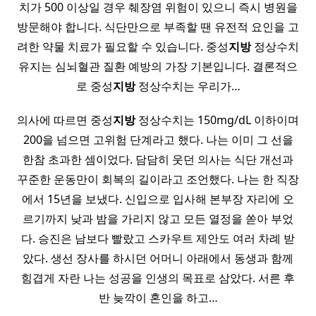
치가 500 이상일 경우 췌장염 위험이 있으니 즉시 병원을
방문해야 합니다. 식단만으로 부족할 땐 유전적 요인을 고
려한 약물 치료가 필요할 수 있습니다. 중성
지방
정상수치
유지는 심뇌혈관 질환 예방의 가장 기본입니다. 결론적으
로 중성
지방
정상수치는 우리가…
의사에 따르면 중성
지방
정상수치는 150mg/dL 이하이며
200을 넘으면 고위험 단계라고 했다. 나는 이미 그 선을
한참 초과한 셈이었다. 담담히 웃던 의사는 식단 개선과
꾸준한 운동만이 회복의 길이라고 조언했다. 나는 한 직장
에서 15년을 보냈다. 신입으로 입사해 본부장 자리에 오
르기까지 낮과 밤을 가리지 않고 모든 열정을 쏟아 부었
다. 승진은 남보다 빨랐고 스카우트 제안도 여러 차례 받
았다. 생선 장사를 하시던 어머니 아래에서 동생과 함께
힘겹게 자란 나는 성공을 인생의 목표로 삼았다. 서른 후
반 늦깍이 혼인을 하고…