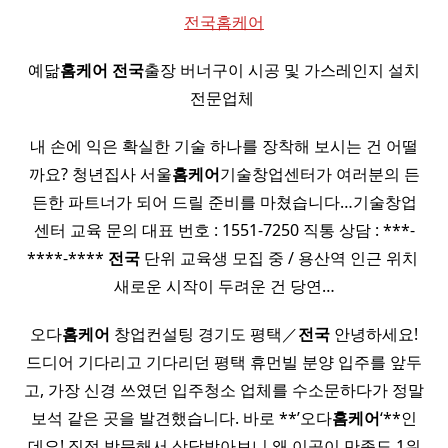
전국홈케어
예닮
홈케어
전국
출장 버너구이 시공 및 가스레인지 설치
전문업체 ​
내 손에 익은 확실한 기술 하나를 장착해 보시는 건 어떨
까요? 청년집사 서울
홈케어
기술창업센터가 여러분의 든
든한 파트너가 되어 드릴 준비를 마쳤습니다…기술창업
센터 교육 문의 대표 번호 : 1551-7250 직통 상담 : ***-
****-****
전국
단위 교육생 모집 중 / 용산역 인근 위치 ​
새로운 시작이 두려운 건 당연…
오다
홈케어
창업컨설팅 경기도 평택／
전국
안녕하세요!
드디어 기다리고 기다리던 평택 휴먼빌 분양 입주를 앞두
고, 가장 신경 쓰였던 입주청소 업체를 수소문하다가 정말
보석 같은 곳을 발견했습니다. 바로 **’오다
홈케어
‘**인
데요! 직접 방문해서 상담받아보니 왜 이곳이 만족도 1위