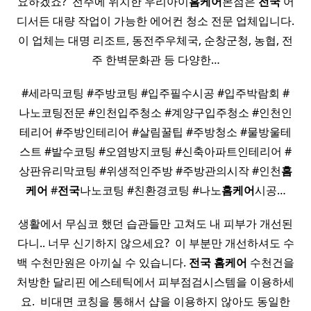
요하겠죠? ​ 전주에 위치한 우리아이
홈케어
본점은
전국
어
디서든 대량 작업이 가능한 에어컨 청소 전문 업체입니다.
이 업체는 대명 리조트, 동전주우체국, 순창군청, 농협, 전
주 한벽문화관 등 다양한…
#세라믹코팅 #주방코팅 #입주필수시공 #입주박람회 #
나노코팅전문 #인천입주청소 #계양구입주청소 #인천인
테리어 #주방인테리어 #살림꿀팁 #주방청소 #물방울테
스트 #발수코팅 #오염방지코팅 #신축아파트인테리어 #
상판유리막코팅 #위생적인주방 #주방관의시작 #인천
홈
케어
#
전국
나노코팅 #친환경코팅 #나노
홈케어
시공…
생활에서 무심코 했던 습관들만 고쳐도 내 피부가 개선된
다니.. 너무 신기하지 않으세요? ​ 이 부분만 개선하셔도 수
백 수천만원은 아끼실 수 있습니다.
전국
홈케어
수천건을
처방한 달리핀 에스테틱에서 피부점검시스템을 이용하세
요. ​ 비대면 코칭을 통해서 샵을 이용하지 않아도 동일한