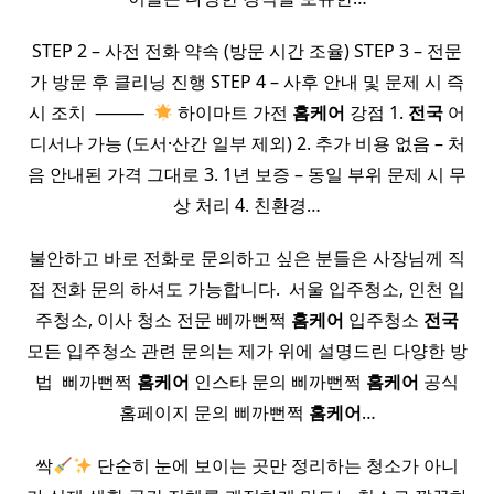
STEP 2 – 사전 전화 약속 (방문 시간 조율) STEP 3 – 전문
가 방문 후 클리닝 진행 STEP 4 – 사후 안내 및 문제 시 즉
시 조치 ​ ⸻ ​
하이마트 가전
홈케어
강점 1.
전국
어
디서나 가능 (도서·산간 일부 제외) 2. 추가 비용 없음 – 처
음 안내된 가격 그대로 3. 1년 보증 – 동일 부위 문제 시 무
상 처리 4. 친환경…
불안하고 바로 전화로 문의하고 싶은 분들은 사장님께 직
접 전화 문의 하셔도 가능합니다. ​ 서울 입주청소, 인천 입
주청소, 이사 청소 전문 삐까뻔쩍
홈케어
입주청소
전국
모든 입주청소 관련 문의는 제가 위에 설명드린 다양한 방
법 ​ 삐까뻔쩍
홈케어
인스타 문의 삐까뻔쩍
홈케어
공식
홈페이지 문의 삐까뻔쩍
홈케어
…
싹
단순히 눈에 보이는 곳만 정리하는 청소가 아니