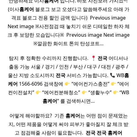
안녕하세요 이사
홈케어
입니다. 바로 사진보러 가시죠~! ​
(이사
홈케어
블로그 보고 오셨다고 말씀해주세요 아래 가
격표 블로그 전용 할인 금액 입니다) ​ Previous image
Next image ※사전점검 때 놓치기 쉬운 디테일한 하자 체
크 후 보양한 모습입니다※ ​ Previous image Next image
※깔끔한 화이트 톤의 탄성코트…
탐지 후 정확한 수리까지 진행합니다. ​
전국
어디서나
출동 가능 서울 / 경기 / 인천 / 부산 / 대구 / 대전 / 광주 /
울산 지방 소도시까지
전국
서비스 가능합니다.
WB
홈
케어
1566-6096 검색창에
“에어컨가스충전”
“에어
컨이전설치”
“에어컨분해청소”
“생활누수”
“WB
홈케어
” 를 검색하시면…
어떻게 해야할까요? ​ 기존
홈케어
는 어떤 점이 문제였는
지, 어떤 제품을 어떻게 써야 피부가 좋아질지 잘 체크 받
고 점검해줄 사람이 필요합니다. ​
전국
전국
홈케어