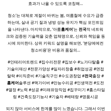
효과가 나올 수 있도록 코칭해…
청소’는 대체로 계절이 바뀌는 봄, 여름철에 수요가 급증
하는데, 실내 공기 질과 냉방 성능 유지가 핵심 포인트임
을 나타낸다. 마지막으로, ‘아룸
홈케어
’는
전국
적 네트워
크와 검증된 기술력을 갖춘 업체명으로, 신뢰와 책임을 동
시에 의미한다. 상위 키워드 설명을 해보면, ‘분당에에컨
청소비용’은 비용과 품질의…
#인테리어트렌드 #집수리전문 #집보수 #노가다탈출 #
기술이재산 #전문가양성 #일자리창출 #취업성공 #면접
탈락 #이직준비 #기술직구인 #수도권창업 #
전국
출장 #
홈케어
솔루션 #맥가이버 #만능수리공 #인생역전 #도전
#열정 #노력 #성공 #미래유망직업 #집꾸미기 #홈스타일
링 #건축도장기능사 #기술자 #베테랑 #명품시공
되지 않아 서비스에 한계를 많이 느꼈습니다. 그래서 이번