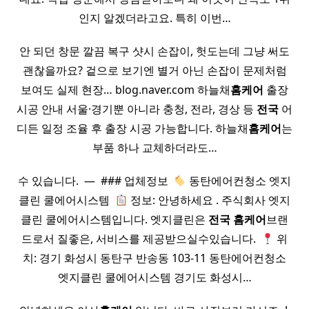
인지 알겠더라고요. 특히 이번…
안 되던 창문 깔끔 복구 샷시 손잡이, 헛도는데 그냥 써도
괜찮을까요? 겉으로 보기엔 별거 아닌 손잡이 문제처럼
보여도 실제 현장… blog.naver.com 하늘채
홈케어
출장
시공 안내 서울·경기뿐 아니라 충청, 전라, 경상 등
전국
어
디든 일정 조율 후 출장 시공 가능합니다. 하늘채
홈케어
는
부품 하나 교체하더라도…
수 있습니다. ​ — ​ ### 업체정보 ​
동탄에어컨청소 엣지
클린 쿨에어시스템 ​
정보: 안녕하세요 . 주식회사 엣지
클린 쿨에어시스템입니다. 엣지클린은
전국
홈케어
브랜
드로서 질좋은, 서비스를 제공받으실수있습니다. ​
위
치: 경기 화성시 동탄구 반송동 103-11 동탄에어컨청소
엣지클린 쿨에어시스템 경기도 화성시…