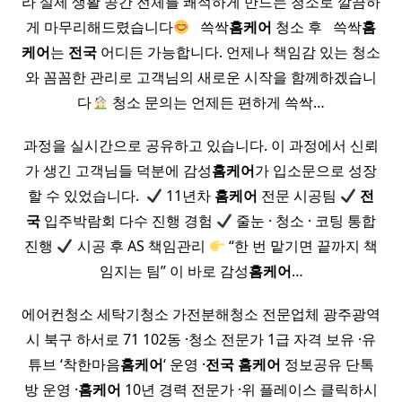
라 실제 생활 공간 전체를 쾌적하게 만드는 청소로 깔끔하
게 마무리해드렸습니다
​ ​ 쓱싹
홈케어
청소 후 ​ ​ 쓱싹
홈
케어
는
전국
어디든 가능합니다. 언제나 책임감 있는 청소
와 꼼꼼한 관리로 고객님의 새로운 시작을 함께하겠습니
다
청소 문의는 언제든 편하게 쓱싹…
과정을 실시간으로 공유하고 있습니다. 이 과정에서 신뢰
가 생긴 고객님들 덕분에 감성
홈케어
가 입소문으로 성장
할 수 있었습니다. ​
11년차
홈케어
전문 시공팀
전
국
입주박람회 다수 진행 경험
줄눈 · 청소 · 코팅 통합
진행
시공 후 AS 책임관리
“한 번 맡기면 끝까지 책
임지는 팀” 이 바로 감성
홈케어
…
에어컨청소 세탁기청소 가전분해청소 전문업체 광주광역
시 북구 하서로 71 102동 ·청소 전문가 1급 자격 보유 ·유
튜브 ‘착한마음
홈케어
‘ 운영 ·
전국
홈케어
정보공유 단톡
방 운영 ·
홈케어
10년 경력 전문가 ·위 플레이스 클릭하시