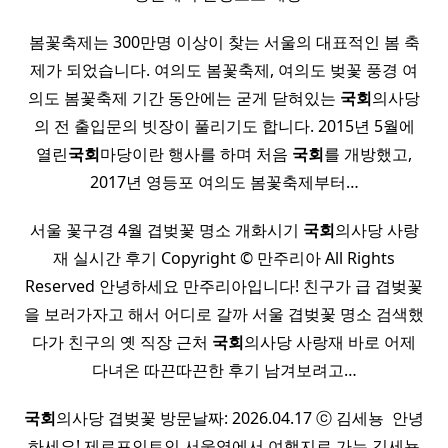
봄꽃축제는 300만명 이상이 찾는 서울의 대표적인 봄 축
제가 되었습니다. 여의도 봄꽃축제, 여의도 벚꽃 풍경 여
의도 봄꽃축제 기간 동안에는 굳게 닫혀있는
국회
의사당
의 전 출입문의 빗장이 풀리기도 합니다. 2015년 5월에
열린
국회
마당이란 행사를 하며 처음
국회
를 개방했고,
2017년 영등포 여의도 봄꽃축제부터…
서울 꽃구경 4월 겹벚꽃 명소 개화시기
국회
의사당 사랑
재 실시간 후기 Copyright © 만주리아 All Rights
Reserved 안녕하세요 만주리아입니다! 친구가 급 겹벚꽃
을 보러가자고 해서 어디로 갈까 서울 겹벚꽃 명소 검색했
다가 친구의 옛 직장 근처
국회
의사당 사랑재 바로 어제
다녀온 따끈따끈한 후기 남겨보려고…
국회
의사당 겹벚꽃 방문날짜: 2026.04.17 ⓒ 김세뇽 ​ 안녕
하세요! 제로포인트인 서울역에서 여행지로 가는 김세뇽