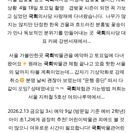
상황 ​ 4월 18일 토요일 촬영 ​ ​ ​ 겹벚꽃 시즌이 되면 꼭 가보
고 싶었던
국회
의사당 사랑재에 다녀왔습니다. ​ 나무가 많
지는 않지만 단정한 한옥 건물과 흐드러진 분홍빛 꽃송이
가 만나 독보적인 분위기를 만들어내는 곳 ​
국회
의사당 대
표 카페 강변서재에서…
서울 가볼만한곳
국회
박물관을 예약하고 토요일에 다녀
왔어요
원래는
국회
박물관 체험 끝나고 요즘 핫한 서울
의 달까지 타볼 계획이었는데… 갑자기 기상악화로 강제
취소
분명 날씨 괜찮아 보였는데 “운행 중단” 떠서 다
같이 오잉? 상태였네요ㅋㅋ ​
국회
체험관 가는방법 저희는
서울 지하철 5호선 여의나루역에서…
2026.2.13 금요일 3시 예약 9살 (방문일 기준 예비 2학년)
아이 초1,2에게 굉장히 추천! 어린이박물관 외에도 볼 것
이 많으니 여유로운 시간이 필요합니다!
국회
박물관어린