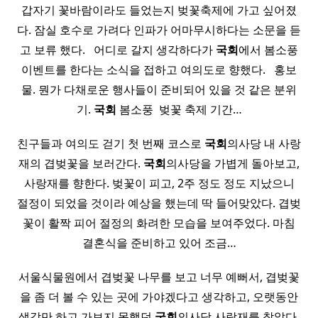
갑자기 꽃바람이라도 들었는지 벚꽃축제에 가고 싶어졌
다. 잠실 호수로 가려다 인파가 어마무시하다는 소문을 듣
고 보류 했다. ​ ​ 어디로 갈지 생각하다가
국회
에서 봄소풍
이벤트를 한다는 소식을 접하고 여의도로 향했다. ​ ​ 홍보
물. 뭔가 다채로운 행사들이 준비되어 있을 것 같은 분위
기.
국회
봄소풍 ​ 벚꽃 축제 기간…
친구들과 여의도 걷기 첫 번째 코스로
국회
의사당 내 사랑
재의 겹벚꽃을 보러간다.
국회
의사당을 가볍게 돌아보고,
사랑재를 향한다. 벚꽃이 피고, 2주 정도 정도 지났으니
절정이 되었을 것이라 예상을 했는데 딱 들어맞았다. 겹벚
꽃이 활짝 피어 절정의 화려한 모습을 보여주었다. 마침
결혼식을 준비하고 있어 조금…
서울식물원에서 겹벚꽃 나무를 보고 너무 예뻐서, 겹벚꽃
을 좀 더 볼 수 있는 곳에 가야겠다고 생각하고, 오랫동안
생각만 하고 가보지 못했던
국회
의사당 사랑재를 찾았다.