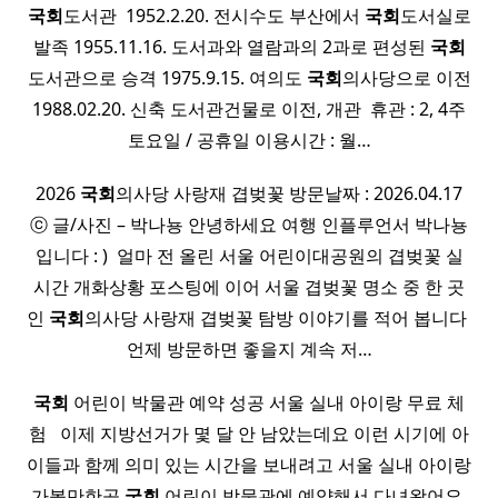
국회
도서관 ​ 1952.2.20. 전시수도 부산에서
국회
도서실로
발족 1955.11.16. 도서과와 열람과의 2과로 편성된
국회
도서관으로 승격 1975.9.15. 여의도
국회
의사당으로 이전
1988.02.20. 신축 도서관건물로 이전, 개관 ​ 휴관 : 2, 4주
토요일 / 공휴일 이용시간 : 월…
2026
국회
의사당 사랑재 겹벚꽃 방문날짜 : 2026.04.17
ⓒ 글/사진 – 박나뇽 안녕하세요 여행 인플루언서 박나뇽
입니다 : ) ​ 얼마 전 올린 서울 어린이대공원의 겹벚꽃 실
시간 개화상황 포스팅에 이어 서울 겹벚꽃 명소 중 한 곳
인
국회
의사당 사랑재 겹벚꽃 탐방 이야기를 적어 봅니다 ​
언제 방문하면 좋을지 계속 저…
국회
어린이 박물관 예약 성공 서울 실내 아이랑 무료 체
험 ​ ​ 이제 지방선거가 몇 달 안 남았는데요 이런 시기에 아
이들과 함께 의미 있는 시간을 보내려고 서울 실내 아이랑
가볼만한곳
국회
어린이 박물관에 예약해서 다녀왔어요 ​