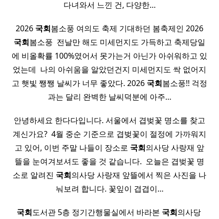
다녀와서 느낀 건, 다양한…
2026
국회
봄소풍 여의도 축제 기대하던 봄축제인 2026
국회
봄소풍 ​ 전날만 해도 미세먼지도 가득하고 축제당일
에 비올확률 100%였어서 못가는거 아닌가 아쉬워하고 있
었는데 ​ 나의 아쉬움을 알았던건지 미세먼지도 싹 없어지
고 햇빛 쨍쨍 날씨가 너무 좋았다. 2026
국회
봄소풍!! 걱정
과는 달리 완벽한 날씨덕분에 아주…
안녕하세요 한다다입니다. 서울에서 겹벚꽃 명소를 찾고
계신가요? ​ 4월 중순 기준으로 겹벚꽃이 절정에 가까워지
고 있어, 이번 주말 나들이 장소로
국회
의사당 사랑재 앞
뜰을 눈여겨보셔도 좋을 것 같습니다. ​ 오늘은 겹벚꽃 명
소로 알려진
국회
의사당 사랑재 앞뜰에서 찍은 사진을 나
눠보려 합니다. 꽃잎이 겹겹이…
국회
도서관 5층 정기간행물실에서 바라본
국회
의사당 ​