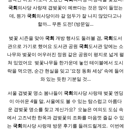
국회
의사당 사랑재 겹벚꽃이 예쁘다는 것은 많이 들었는
데, 뭔가
국회
의사당이라 갈 엄두가 잘 나지 않았다고나
할까… 무튼 도전! (방문일…
벚꽃 시즌을 맞아
국회
개방 행사도 둘러볼 겸,
국회
도서
관으로 가기로 했어요 도서관 공원
국회
도서관 앞에는 소
나무와 벚꽃이 어우러진 정원 같은 공원이 평지로 넓게 펼
쳐 있었어요 ​ 벚꽃나무들 한가운데 놓인 테이블에서 도시
락을 먹으면, 순간 현실을 잊고 ‘요정 동화 세상’ 속에 들어
와 있는 듯한 기분일 것…
서울 겹벚꽃 명소 봄나들이
국회
의사당 사랑재 벚꽃 엔딩
이 아쉬운 4월 말, 서울에도 볼 수 있는 탐스럽고 아름다
운 겹벚꽃 명소를 찾고 계신가요? ​ ​오늘은 여의도 도심 속
에서 고즈넉한 한옥과 겹벚꽃의 조화를 마음껏 즐길 수 있
는
국회
의사당 사랑재 방문 후기를 들려드릴게요. ​ 이번에