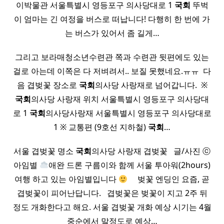
이박물관 서울특별시 영등포구 의사당대로 1
국회
뚜벅
이 엄마는 긴 여정을 버스로 떠납니다! 다행히 한 번에 가
는 버스가 있어서 좀 길게…
그리고 보라매청소년수련관 쪽과 수련관 뒷편에도 있는
걸로 아는데 이쪽은 다 저벼려서.. 보질 못했네요.ㅠㅠ ​ 다
음 겹벚꽃 장소로
국회
의사당 사랑재로 넘어갑니다. ​ ※
국회
의사당 사랑재 위치 서울특별시 영등포구 의사당대
로 1
국회
의사당사랑재 서울특별시 영등포구 의사당대로
1 ※ 교통편 (9호선 지하철)
국회
…
서울 겹벚꽃 명소
국회
의사당 사랑재 겹벚꽃 ​ ​ 글/사진 ⓒ
아임별
애완 드론 구름이와 함께 서울 투아워(2hours)
여행 하고 있는 아임별입니다
​ ​ ​ ​ 벚꽃 엔딩인 요즘, 곧
겹벚꽃이 피어난답니다. ​ ​ 겹벚꽃은 벚꽃이 지고 2주 뒤
정도 개화한다고 해요. 서울 겹벚꽃 개화 예상 시기는 4월
중순에서 말정도로 예상…