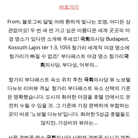
바로가기
From, 블로그씨 달빛 아래 환하게 빛나는 조명, 어디든 상
관없어요! 두 번 세 번 가고 싶은 아름다운 세계 곳곳의 야
경 명소가 있다면 소개해 주세요!
국회
의사당 Budapest,
Kossuth Lajos tér 1-3, 1055 헝가리 세계적 야경 명소에
헝가리가 빠질 수 없죠! ​ 부다페스트 야경 명소 헝가리
국
회
의사당, 부다성, 어부의…
​ 헝가리 부다페스트 숙소 위치 추천
국회
의사당 뷰 노보텔
다뉴브 리버뷰 객실 ​ 헝가리 부다페스트 숙소 선택의 기준
은 명확했습니다. 도시의 화려한 야경을 호텔 안에서도 온
전히 누릴 수 있을 것. 그 기준에 가장 완벽하게 부합하는
곳이 바로 ‘노보텔 다뉴브’입니다. 화려한 5성급 호텔들도
많지만, 가성비와 뷰라는…
서울 겹벚꽃 명소
국회
의사당 사랑재 겹벚꽃 실시간 개화