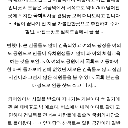
입니닷ㅎ 오늘은 서울역에서 서쪽으로 약 6.7km 떨어진
곳에 위치한
국회
의사당 겹벚꽃 보러 떠나보려고 합니다
~! 4월이 끝나기 전 지금 가볼만한곳으로 추천하며 주차
할인, 사진스팟도 알려드릴테니 글 끝…
변했다. 큰 건물들도 많이 건축되었고 여의도 광장을 여의
도 공원으로 만들어 유치원생들이 많이 와 야외 체험교육
하는 것을 보인다. 0. 여의도 공원에서
국회
로 이동하여
한 바퀴 돌아보며 전에 없었던 새로운 건축물도 많고 점심
시간이라 그런지 많은 직원들을 볼 수 있다.
국회
본관을
배경으로 인증 샷도 찍고 11시…
되어있어서 사열을 받으며 지나가는 기분이다.ㅎ 길가에
핀 흰 제비꽃도 넘 예쁘다. 버스에서 내려 어디로 갈까 고
민하다 건널목을 건너는 사람들에 휩쓸려
국회
의사당으
로 들어왔다.ㅋㅋ 앞마당과 산책로는 열린 공간이라 일반