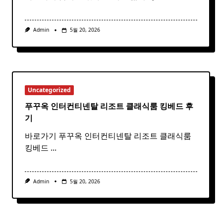
Admin
5월 20, 2026
Uncategorized
푸꾸옥 인터컨티넨탈 리조트 클래식룸 킹베드 후
기
바로가기 푸꾸옥 인터컨티넨탈 리조트 클래식룸
킹베드
...
Admin
5월 20, 2026