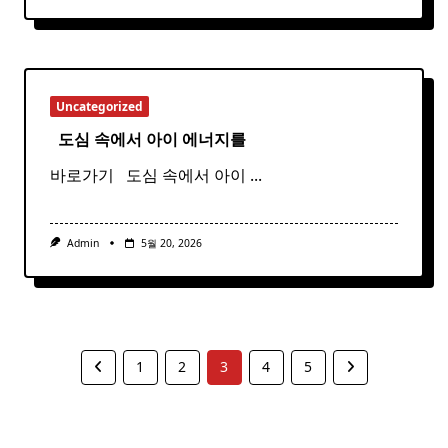
Uncategorized
​ ​ 도심 속에서 아이 에너지를
바로가기 ​ ​ 도심 속에서 아이
...
Admin
5월 20, 2026
1
2
3
4
5